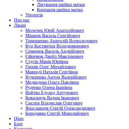
Лікування шийки матки
Конізація шийки матки
Урологія
Про нас
Лікарі
Молочек Юрій Анатолійович
Мішнев Василь Сергійович
Тимошенко Анатолій Всеволодович
Куц Костянтин Володимирович
Семенюк Василь Андрійович
Єфремов Даніїл Максимович
Стусік Марія Юріївна
Гронік Олег Михайлович
Мавроді Наталія Сергіївна
Кучеренко Антон Валерійович
Медведєва Ольга Павлівна
Руденко Олена Іванівна
Войтко Едуард Артурович
Ковальчук Вадим Іванович
Сисоєв Владислав Олегович
Ярославцев Сергій Олександрович
Бородавко Сергій Миколайович
Ціни
Блог
Контакти