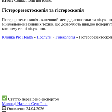
Error:
Contact form not found.
Гістерорезектоскопія та гістероскопія
Гістеророзектоскопія - ключовий метод діагностики та лікува
мінімально-інвазивних технік, що дозволяють швидко повернути
кожному етапі лікування.
Клініка Pro Health
»
Послуги
»
Гінекологія
»
Гістерорезектоскопі
Статтю перевірено експертом
Мавроді Наталія Сергіївна
Оновлено: 24.04.2026