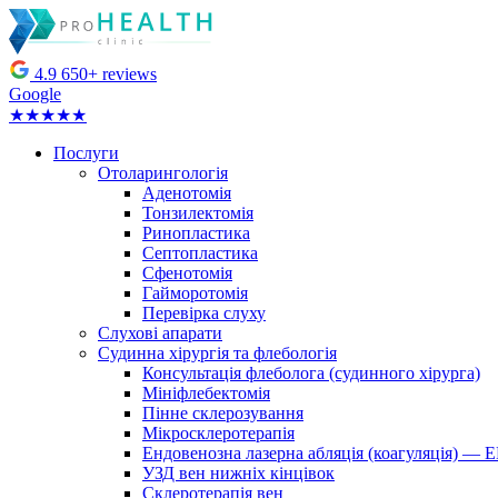
4.9
650+ reviews
Google
★★★★★
Послуги
Отоларингологія
Аденотомія
Тонзилектомія
Ринопластика
Септопластика
Сфенотомія
Гайморотомія
Перевірка слуху
Слухові апарати
Судинна хірургія та флебологія
Консультація флеболога (судинного хірурга)
Мініфлебектомія
Пінне склерозування
Мікросклеротерапія
Ендовенозна лазерна абляція (коагуляція) —
УЗД вен нижніх кінцівок
Склеротерапія вен