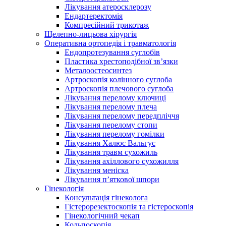
Лікування атеросклерозу
Ендартеректомія
Компресійний трикотаж
Щелепно-лицьова хірургія
Оперативна ортопедія і травматологія
Ендопротезування суглобів
Пластика хрестоподібної зв’язки
Металоостеосинтез
Артроскопія колінного суглоба
Артроскопія плечового суглоба
Лікування перелому ключиці
Лікування перелому плеча
Лікування перелому передпліччя
Лікування перелому стопи
Лікування перелому гомілки
Лікування Халюс Вальгус
Лікування травм сухожиль
Лікування ахіллового сухожилля
Лікування меніска
Лікування п’яткової шпори
Гінекологія
Консультація гінеколога
Гістерорезектоскопія та гістероскопія
Гінекологічний чекап
Кольпоскопія