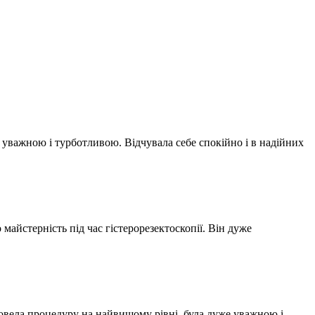
 уважною і турботливою. Відчувала себе спокійно і в надійних
айстерність під час гістерорезектоскопії. Він дуже
провела процедуру на найвищому рівні, була дуже уважною і