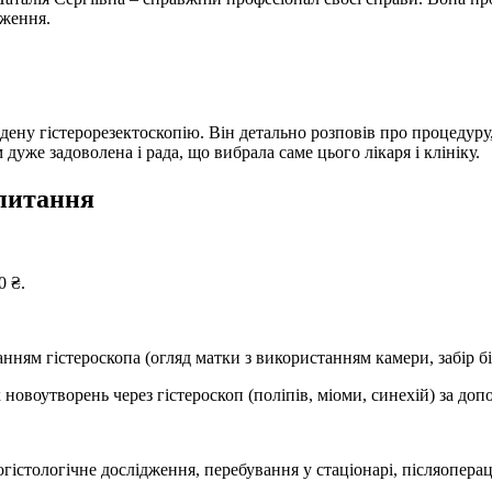
аження.
у гістерорезектоскопію. Він детально розповів про процедуру, ві
м дуже задоволена і рада, що вибрала саме цього лікаря і клініку.
 питання
0 ₴.
нням гістероскопа (огляд матки з використанням камери, забір бі
 новоутворень через гістероскоп (поліпів, міоми, синехій) за д
істологічне дослідження, перебування у стаціонарі, післяопераці