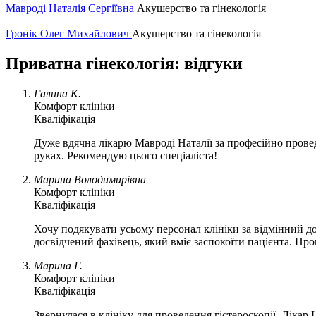
Мавроді Наталія Сергіївна
Акушерство та гінекологія
Гронік Олег Михайлович
Акушерство та гінекологія
Приватна гінекологія: відгуки
Галина К.
Комфорт клініки
Кваліфікація
Дуже вдячна лікарю Мавроді Наталії за професійно провед
руках. Рекомендую цього спеціаліста!
Марина Володимирівна
Комфорт клініки
Кваліфікація
Хочу подякувати усьому персонал клініки за відмінний до
досвідчений фахівець, який вміє заспокоїти пацієнта. Пр
Марина Г.
Комфорт клініки
Кваліфікація
Звернулася в клініку для проведення гістероскопії. Ліка