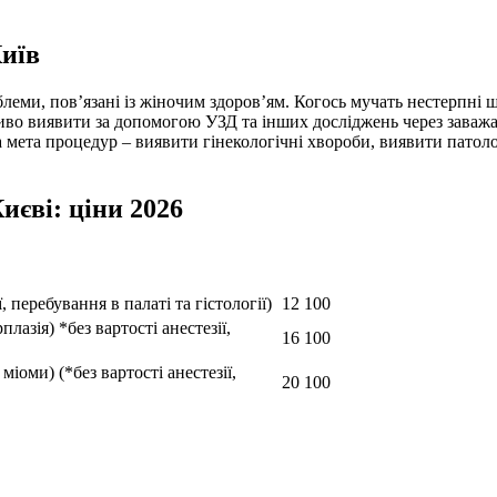
Київ
леми, пов’язані із жіночим здоров’ям. Когось мучать нестерпні щ
ливо виявити за допомогою УЗД та інших досліджень через заваж
а мета процедур – виявити гінекологічні хвороби, виявити патолог
иєві: ціни 2026
, перебування в палаті та гістології)
12 100
плазія) *без вартості анестезії,
16 100
міоми) (*без вартості анестезії,
20 100