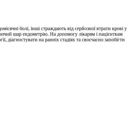
омісячні болі, інші страждають від серйозної втрати крові у
аючий шар ендометрію. На допомогу лікарям і пацієнткам
ії, діагностувати на ранніх стадіях та своєчасно запобігти