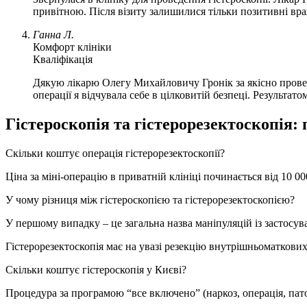
привітною. Після візиту залишилися тільки позитивні вр
Ганна Л.
Комфорт клініки
Кваліфікація
Дякую лікарю Олегу Михайловичу Гронік за якісно проведен
операції я відчувала себе в цілковитій безпеці. Результато
Гістероскопія та гістерорезектоскопія:
Скільки коштує операція гістерорезектоскопії?
Ціна за міні-операцію в приватній клініці починається від 10 00
У чому різниця між гістероскопією та гістерорезектоскопією?
У першому випадку – це загальна назва маніпуляцій із застосува
Гістерорезектоскопія має на увазі резекцію внутрішньоматкових
Скільки коштує гістероскопія у Києві?
Процедура за програмою “все включено” (наркоз, операція, патог