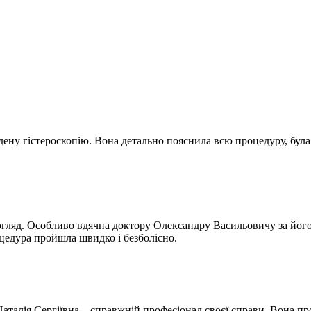
ену гістероскопію. Вона детально пояснила всю процедуру, була
гляд. Особливо вдячна доктору Олександру Васильовичу за його м
оцедура пройшла швидко і безболісно.
р Наталія Сергіївна – справжній професіонал своєї справи. Вона 