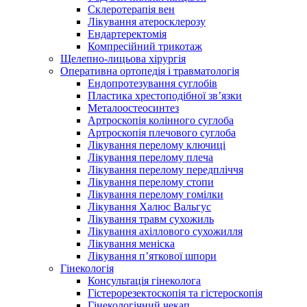
Склеротерапія вен
Лікування атеросклерозу
Ендартеректомія
Компресійний трикотаж
Щелепно-лицьова хірургія
Оперативна ортопедія і травматологія
Ендопротезування суглобів
Пластика хрестоподібної зв’язки
Металоостеосинтез
Артроскопія колінного суглоба
Артроскопія плечового суглоба
Лікування перелому ключиці
Лікування перелому плеча
Лікування перелому передпліччя
Лікування перелому стопи
Лікування перелому гомілки
Лікування Халюс Вальгус
Лікування травм сухожиль
Лікування ахіллового сухожилля
Лікування меніска
Лікування п’яткової шпори
Гінекологія
Консультація гінеколога
Гістерорезектоскопія та гістероскопія
Гінекологічний чекап