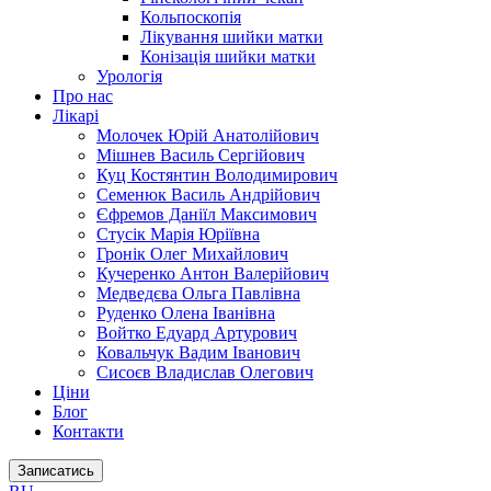
Кольпоскопія
Лікування шийки матки
Конізація шийки матки
Урологія
Про нас
Лікарі
Молочек Юрій Анатолійович
Мішнев Василь Сергійович
Куц Костянтин Володимирович
Семенюк Василь Андрійович
Єфремов Даніїл Максимович
Стусік Марія Юріївна
Гронік Олег Михайлович
Кучеренко Антон Валерійович
Медведєва Ольга Павлівна
Руденко Олена Іванівна
Войтко Едуард Артурович
Ковальчук Вадим Іванович
Сисоєв Владислав Олегович
Ціни
Блог
Контакти
Записатись