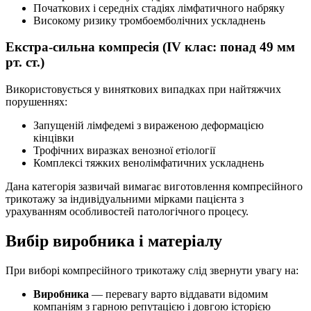
Початкових і середніх стадіях лімфатичного набряку
Високому ризику тромбоемболічних ускладнень
Екстра-сильна компресія (IV клас: понад 49 мм
рт. ст.)
Використовується у виняткових випадках при найтяжчих
порушеннях:
Запущеній лімфедемі з вираженою деформацією
кінцівки
Трофічних виразках венозної етіології
Комплексі тяжких венолімфатичних ускладнень
Дана категорія зазвичай вимагає виготовлення компресійного
трикотажу за індивідуальними мірками пацієнта з
урахуванням особливостей патологічного процесу.
Вибір виробника і матеріалу
При виборі компресійного трикотажу слід звернути увагу на:
Виробника
— перевагу варто віддавати відомим
компаніям з гарною репутацією і довгою історією