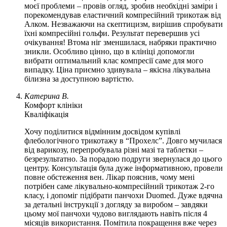
моєї проблеми – провів огляд, зробив необхідні заміри і
порекомендував еластичний компресійний трикотаж від
Алком. Незважаючи на скептицизм, вирішив спробувати
їхні компресійні гольфи. Результат перевершив усі
очікування! Втома ніг зменшилася, набряки практично
зникли. Особливо цінно, що в клініці допомогли
вибрати оптимальний клас компресії саме для мого
випадку. Ціна приємно здивувала – якісна лікувальна
білизна за доступною вартістю.
Катерина В.
Комфорт клініки
Кваліфікація
Хочу поділитися відмінним досвідом купівлі
флебологічного трикотажу в “Прохелс”. Довго мучилася
від варикозу, перепробувала різні мазі та таблетки –
безрезультатно. За порадою подруги звернулася до цього
центру. Консультація була дуже інформативною, провели
повне обстеження вен. Лікар пояснив, чому мені
потрібен саме лікувально-компресійний трикотаж 2-го
класу, і допоміг підібрати панчохи Duomed. Дуже вдячна
за детальні інструкції з догляду за виробом – завдяки
цьому мої панчохи чудово виглядають навіть після 4
місяців використання. Помітила покращення вже через