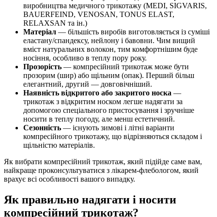
виробництва медичного трикотажу (MEDI, SIGVARIS,
BAUERFEIND, VENOSAN, TONUS ELAST,
RELAXSAN та ін.)
Матеріал
— більшість виробів виготовляється із суміші
еластану/спандексу, нейлону і бавовни. Чим вищий
вміст натуральних волокон, тим комфортнішим буде
носіння, особливо в теплу пору року.
Прозорість
— компресійний трикотаж може бути
прозорим (шир) або щільним (опак). Перший більш
елегантний, другий — довговічніший.
Наявність відкритого або закритого носка
—
трикотаж з відкритим носком легше надягати за
допомогою спеціального пристосування і зручніше
носити в теплу погоду, але менш естетичний.
Сезонність
— існують зимові і літні варіанти
компресійного трикотажу, що відрізняються складом і
щільністю матеріалів.
Як вибрати компресійний трикотаж, який підійде саме вам,
найкраще проконсультуватися з лікарем-флебологом, який
врахує всі особливості вашого випадку.
Як правильно надягати і носити
компресійний трикотаж?