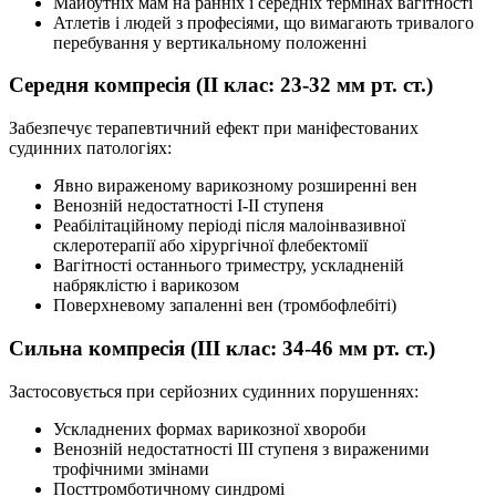
Майбутніх мам на ранніх і середніх термінах вагітності
Атлетів і людей з професіями, що вимагають тривалого
перебування у вертикальному положенні
Середня компресія (II клас: 23-32 мм рт. ст.)
Забезпечує терапевтичний ефект при маніфестованих
судинних патологіях:
Явно вираженому варикозному розширенні вен
Венозній недостатності I-II ступеня
Реабілітаційному періоді після малоінвазивної
склеротерапії або хірургічної флебектомії
Вагітності останнього триместру, ускладненій
набряклістю і варикозом
Поверхневому запаленні вен (тромбофлебіті)
Сильна компресія (III клас: 34-46 мм рт. ст.)
Застосовується при серйозних судинних порушеннях:
Ускладнених формах варикозної хвороби
Венозній недостатності III ступеня з вираженими
трофічними змінами
Посттромботичному синдромі