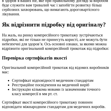
в здоров’я ваших ніг, яке при правильному догляді за виробом
буде служити вам тривалий час і запобігти розвитку більш
серйозних захворювань, що вимагають дороговартісного
лікування.
Як відрізнити підробку від оригіналу?
На жаль, на ринку компресійного трикотажу зустрічаються
підробки, які не тільки не принесуть користі, але можуть бути
небезпечні для здоров’я. Ось основні ознаки, за якими можна
відрізнити оригінальний компресійний трикотаж від підробки:
Перевірка сертифікатів якості
Оригінальний компресійний трикотаж від відомих виробників
має:
Сертифікат відповідності медичним стандартам
Реєстраційне посвідчення на медичний виріб
Інструкцію кількома мовами із зазначенням точного
класу компресії в мм рт. ст.
Сертифікат якості компресійного трикотажу повинен
відповідати міжнародним стандартам для медичних виробів.