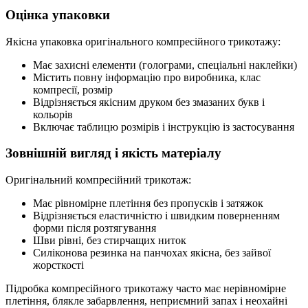
Оцінка упаковки
Якісна упаковка оригінального компресійного трикотажу:
Має захисні елементи (голограми, спеціальні наклейки)
Містить повну інформацію про виробника, клас
компресії, розмір
Відрізняється якісним друком без змазаних букв і
кольорів
Включає таблицю розмірів і інструкцію із застосування
Зовнішній вигляд і якість матеріалу
Оригінальний компресійний трикотаж:
Має рівномірне плетіння без пропусків і затяжок
Відрізняється еластичністю і швидким поверненням
форми після розтягування
Шви рівні, без стирчащих ниток
Силіконова резинка на панчохах якісна, без зайвої
жорсткості
Підробка компресійного трикотажу часто має нерівномірне
плетіння, блякле забарвлення, неприємний запах і неохайні