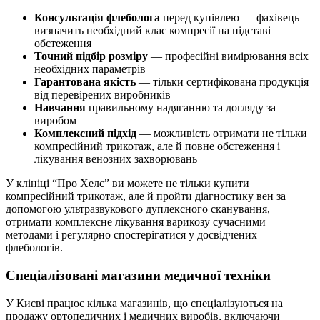
Консультація флеболога
перед купівлею — фахівець
визначить необхідний клас компресії на підставі
обстеження
Точний підбір розміру
— професійні вимірювання всіх
необхідних параметрів
Гарантована якість
— тільки сертифікована продукція
від перевірених виробників
Навчання
правильному надяганню та догляду за
виробом
Комплексний підхід
— можливість отримати не тільки
компресійний трикотаж, але й повне обстеження і
лікування венозних захворювань
У клініці “Про Хелс” ви можете не тільки купити
компресійний трикотаж, але й пройти діагностику вен за
допомогою ультразвукового дуплексного сканування,
отримати комплексне лікування варикозу сучасними
методами і регулярно спостерігатися у досвідчених
флебологів.
Спеціалізовані магазини медичної техніки
У Києві працює кілька магазинів, що спеціалізуються на
продажу ортопедичних і медичних виробів, включаючи