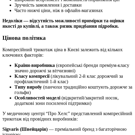
Зручність замовлення і доставки
Часто нижчі ціни, ніж в офлайн-магазинах
Недоліки — відсутність можливості примірки та оцінки
якості до купівлі, а також ризик придбання підробки.
Цінова політика
Компресійний трикотаж ціна в Києві залежить від кількох
ключових факторів:
Країни-виробника
(європейські бренди преміум-класу
значно дорожчі за вітчизняні)
Класу компресії
(лікувальний 2-й клас дорожчий за
профілактичний 1-й клас)
Типу виробу
(панчохи традиційно коштують дорожче за
гольфи)
Особливостей моделі
(відкритий/закритий носок,
додаткові зони посиленої підтримки)
У медичному центрі “Про Хелс” представлений компресійний
трикотаж від провідних виробників:
Sigvaris (Швейцарія)
— преміальний бренд з багаторічною
історією: