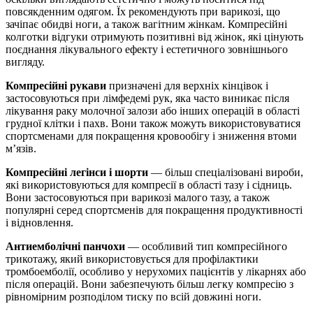
повсякденним одягом. Їх рекомендують при варикозі, що
зачіпає обидві ноги, а також вагітним жінкам. Компресійні
колготки відгуки отримують позитивні від жінок, які цінують
поєднання лікувального ефекту і естетичного зовнішнього
вигляду.
Компресійні рукави
призначені для верхніх кінцівок і
застосовуються при лімфедемі рук, яка часто виникає після
лікування раку молочної залози або інших операцій в області
грудної клітки і пахв. Вони також можуть використовуватися
спортсменами для покращення кровообігу і зниження втоми
м’язів.
Компресійні легінси і шорти
— більш спеціалізовані вироби,
які використовуються для компресії в області тазу і сідниць.
Вони застосовуються при варикозі малого тазу, а також
популярні серед спортсменів для покращення продуктивності
і відновлення.
Антиемболічні панчохи
— особливий тип компресійного
трикотажу, який використовується для профілактики
тромбоемболії, особливо у нерухомих пацієнтів у лікарнях або
після операцій. Вони забезпечують більш легку компресію з
рівномірним розподілом тиску по всій довжині ноги.