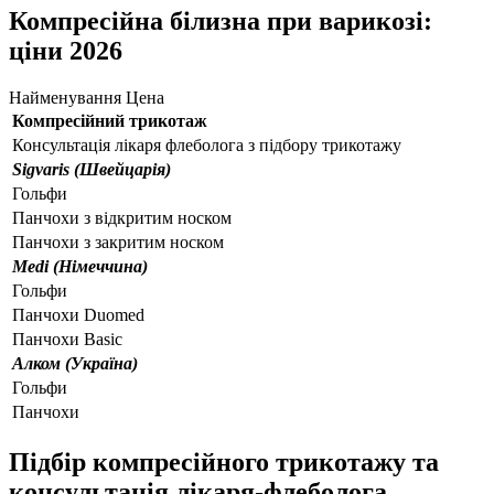
Компресійна білизна при варикозі:
ціни 2026
Найменування
Цена
Компресійний трикотаж
Консультація лікаря флеболога з підбору трикотажу
Sigvaris (Швейцарія)
Гольфи
Панчохи з відкритим носком
Панчохи з закритим носком
Medi (Німеччина)
Гольфи
Панчохи Duomed
Панчохи Basic
Алком (Україна)
Гольфи
Панчохи
Підбір компресійного трикотажу та
консультація лікаря-флеболога