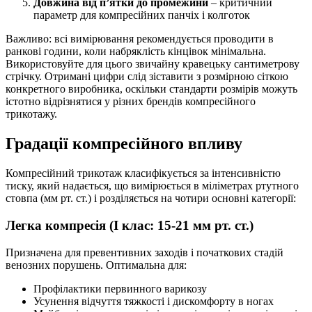
Довжина від п’ятки до промежини
– критичний
параметр для компресійних панчіх і колготок
Важливо: всі вимірювання рекомендується проводити в
ранкові години, коли набряклість кінцівок мінімальна.
Використовуйте для цього звичайну кравецьку сантиметрову
стрічку. Отримані цифри слід зіставити з розмірною сіткою
конкретного виробника, оскільки стандарти розмірів можуть
істотно відрізнятися у різних брендів компресійного
трикотажу.
Градації компресійного впливу
Компресійний трикотаж класифікується за інтенсивністю
тиску, який надається, що вимірюється в міліметрах ртутного
стовпа (мм рт. ст.) і розділяється на чотири основні категорії:
Легка компресія (I клас: 15-21 мм рт. ст.)
Призначена для превентивних заходів і початкових стадій
венозних порушень. Оптимальна для:
Профілактики первинного варикозу
Усунення відчуття тяжкості і дискомфорту в ногах