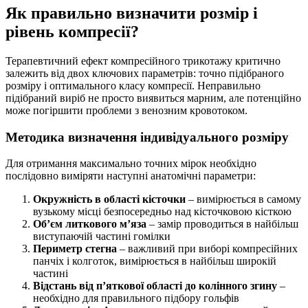
Як правильно визначити розмір і
рівень компресії?
Терапевтичний ефект компресійного трикотажу критично
залежить від двох ключових параметрів: точно підібраного
розміру і оптимального класу компресії. Неправильно
підібраний виріб не просто виявиться марним, але потенційно
може погіршити проблеми з венозним кровотоком.
Методика визначення індивідуального розміру
Для отримання максимально точних мірок необхідно
послідовно виміряти наступні анатомічні параметри:
Окружність в області кісточки
– вимірюється в самому
вузькому місці безпосередньо над кісточковою кісткою
Об’єм литкового м’яза
– замір проводиться в найбільш
виступаючій частині гомілки
Периметр стегна
– важливий при виборі компресійних
панчіх і колготок, вимірюється в найбільш широкій
частині
Відстань від п’яткової області до колінного згину
–
необхідно для правильного підбору гольфів