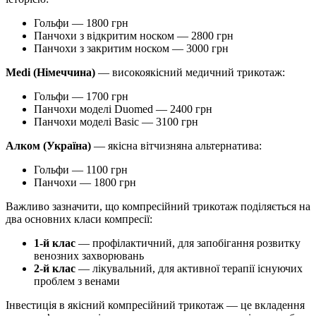
Гольфи — 1800 грн
Панчохи з відкритим носком — 2800 грн
Панчохи з закритим носком — 3000 грн
Medi (Німеччина)
— високоякісний медичний трикотаж:
Гольфи — 1700 грн
Панчохи моделі Duomed — 2400 грн
Панчохи моделі Basic — 3100 грн
Алком (Україна)
— якісна вітчизняна альтернатива:
Гольфи — 1100 грн
Панчохи — 1800 грн
Важливо зазначити, що компресійний трикотаж поділяється на
два основних класи компресії:
1-й клас
— профілактичний, для запобігання розвитку
венозних захворювань
2-й клас
— лікувальний, для активної терапії існуючих
проблем з венами
Інвестиція в якісний компресійний трикотаж — це вкладення