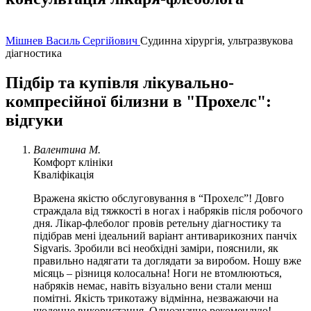
Мішнев Василь Сергійович
Судинна хірургія, ультразвукова
діагностика
Підбір та купівля лікувально-
компресійної білизни в "Прохелс":
відгуки
Валентина М.
Комфорт клініки
Кваліфікація
Вражена якістю обслуговування в “Прохелс”! Довго
страждала від тяжкості в ногах і набряків після робочого
дня. Лікар-флеболог провів ретельну діагностику та
підібрав мені ідеальний варіант антиварикозних панчіх
Sigvaris. Зробили всі необхідні заміри, пояснили, як
правильно надягати та доглядати за виробом. Ношу вже
місяць – різниця колосальна! Ноги не втомлюються,
набряків немає, навіть візуально вени стали менш
помітні. Якість трикотажу відмінна, незважаючи на
щоденне використання. Однозначно рекомендую!