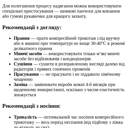
Для полегшення процесу надягання можна використовувати
спеціальні пристосування — шовкові панчохи для ковзання
або гумові рукавички для кращого захвату.
Рекомендації з догляду:
Прання
— прати компресійний трикотаж слід вручну
або в машині при температурі не вище 30-40°C в режимі
делікатного прання
Миючі засоби
— використовувати тільки м’які миючі
засоби без відбілювачів і кондиціонерів
Сушіння
— сушити в розправленому вигляді далеко від
радіаторів і прямих сонячних променів
Прасування
— не прасувати і не піддавати хімічному
чищенню
Заміна
— замінювати вироби кожні 4-6 місяців при
щоденному використанні, оскільки з часом еластичність
знижується
Рекомендації з носіння:
Тривалість
— оптимальний час носіння компресійного
трикотажу — весь період неспання (від підйому з ліжка
до відходу до сну)