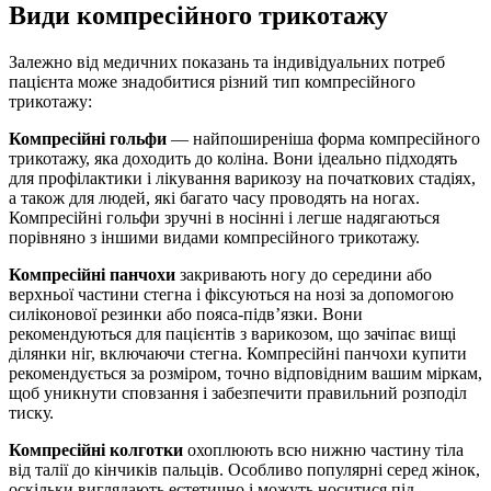
Види компресійного трикотажу
Залежно від медичних показань та індивідуальних потреб
пацієнта може знадобитися різний тип компресійного
трикотажу:
Компресійні гольфи
— найпоширеніша форма компресійного
трикотажу, яка доходить до коліна. Вони ідеально підходять
для профілактики і лікування варикозу на початкових стадіях,
а також для людей, які багато часу проводять на ногах.
Компресійні гольфи зручні в носінні і легше надягаються
порівняно з іншими видами компресійного трикотажу.
Компресійні панчохи
закривають ногу до середини або
верхньої частини стегна і фіксуються на нозі за допомогою
силіконової резинки або пояса-підв’язки. Вони
рекомендуються для пацієнтів з варикозом, що зачіпає вищі
ділянки ніг, включаючи стегна. Компресійні панчохи купити
рекомендується за розміром, точно відповідним вашим міркам,
щоб уникнути сповзання і забезпечити правильний розподіл
тиску.
Компресійні колготки
охоплюють всю нижню частину тіла
від талії до кінчиків пальців. Особливо популярні серед жінок,
оскільки виглядають естетично і можуть носитися під