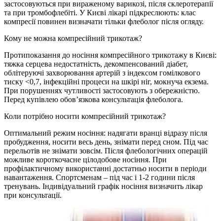
застосовуються при вираженому варикозі, після склеротерапії
та при тромбофлебіті. У Києві лікарі підкреслюють: клас
компресії повинен визначати тільки флеболог після огляду.
Кому не можна компресійний трикотаж?
Протипоказання до носіння компресійного трикотажу в Києві:
тяжка серцева недостатність, декомпенсований діабет,
облітеруючі захворювання артерій з індексом гомілкового
тиску <0,7, інфекційні процеси на шкірі ніг, мокнуча екзема.
При порушеннях чутливості застосовують з обережністю.
Перед купівлею обов’язкова консультація флеболога.
Коли потрібно носити компресійний трикотаж?
Оптимальний режим носіння: надягати вранці відразу після
пробудження, носити весь день, знімати перед сном. Під час
перельотів не знімати зовсім. Після флебологічних операцій
можливе короткочасне цілодобове носіння. При
профілактичному використанні достатньо носити в періоди
навантаження. Спортсменам – під час і 1-2 години після
тренувань. Індивідуальний графік носіння визначить лікар
при консультації.