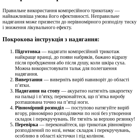
Правильне використання компресійного трикотажу —
найважливіша умова його ефективності. Неправильне
надягання може призвести до нерівномірного розподілу тиску
і зниження лікувального ефекту.
Покрокова інструкція з надягання:
Підготовка
— надягати компресійний трикотаж
найкраще вранці, до появи набряків, бажано відразу
після пробудження або після душу, коли шкіра суха.
Можна використовувати тальк для полегшення
надягання.
Вивертання
— виверніть виріб навиворіт до області
п’ятки.
Надягання на стопу
— акуратно натягніть шкарпетку
на пальці і п’ятку, переконайтеся, що п’ятка виробу
розташована точно на п’ятці ноги.
Рівномірний розподіл
— поступово натягуйте виріб
вгору, рівномірно розподіляючи по нозі без утворення
складок і перекручувань. Не тягніть за верхню резинку!
Перевірка
— переконайтеся, що трикотаж рівномірно
розподілений по нозі, немає складок і перекручувань,
особливо в області кісточки і під коліном.