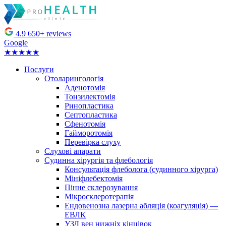
4.9
650+ reviews
Google
★★★★★
Послуги
Отоларингологія
Аденотомія
Тонзилектомія
Ринопластика
Септопластика
Сфенотомія
Гайморотомія
Перевірка слуху
Слухові апарати
Судинна хірургія та флебологія
Консультація флеболога (судинного хірурга)
Мініфлебектомія
Пінне склерозування
Мікросклеротерапія
Ендовенозна лазерна абляція (коагуляція) —
ЕВЛК
УЗД вен нижніх кінцівок