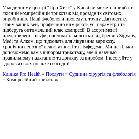
У медичному центрі "Про Хелс" у Києві ви можете придбати
якісний компресійний трикотаж від провідних світових
виробників. Наші флебологи проведуть точну діагностику
стану ваших вен, професійно виміряють усі параметри та
підберуть оптимальний клас компресії. В асортименті
представлені гольфи, панчохи та колготки від брендів Sigvaris,
Medi та Алком, що підходять для лікування варикозу,
хронічної венозної недостатності та лімфедеми. Ми не тільки
допоможемо вам з вибором трикотажу, але й навчимо
правильному надяганню та догляду за виробом. Інвестуйте у
здоров'я своїх ніг вже сьогодні!
Клініка Pro Health
»
Послуги
»
Судинна хірургія та флебологія
»
Компресійний трикотаж