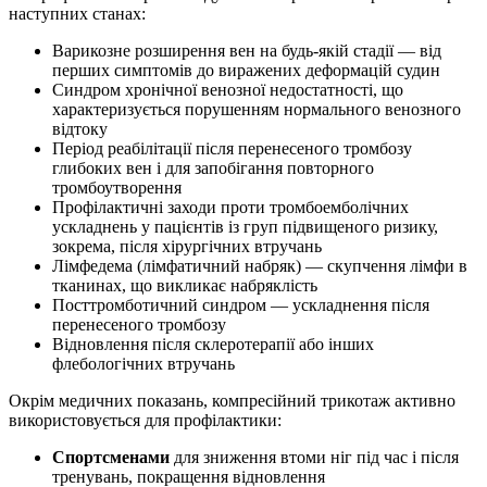
наступних станах:
Варикозне розширення вен на будь-якій стадії — від
перших симптомів до виражених деформацій судин
Синдром хронічної венозної недостатності, що
характеризується порушенням нормального венозного
відтоку
Період реабілітації після перенесеного тромбозу
глибоких вен і для запобігання повторного
тромбоутворення
Профілактичні заходи проти тромбоемболічних
ускладнень у пацієнтів із груп підвищеного ризику,
зокрема, після хірургічних втручань
Лімфедема (лімфатичний набряк) — скупчення лімфи в
тканинах, що викликає набряклість
Посттромботичний синдром — ускладнення після
перенесеного тромбозу
Відновлення після склеротерапії або інших
флебологічних втручань
Окрім медичних показань, компресійний трикотаж активно
використовується для профілактики:
Спортсменами
для зниження втоми ніг під час і після
тренувань, покращення відновлення