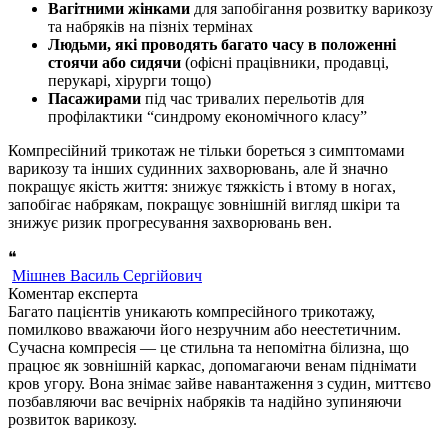
Вагітними жінками
для запобігання розвитку варикозу
та набряків на пізніх термінах
Людьми, які проводять багато часу в положенні
стоячи або сидячи
(офісні працівники, продавці,
перукарі, хірурги тощо)
Пасажирами
під час тривалих перельотів для
профілактики “синдрому економічного класу”
Компресійний трикотаж не тільки бореться з симптомами
варикозу та інших судинних захворювань, але й значно
покращує якість життя: знижує тяжкість і втому в ногах,
запобігає набрякам, покращує зовнішній вигляд шкіри та
знижує ризик прогресування захворювань вен.
❝
Мішнев Василь Сергійович
Коментар експерта
Багато пацієнтів уникають компресійного трикотажу,
помилково вважаючи його незручним або неестетичним.
Сучасна компресія — це стильна та непомітна білизна, що
працює як зовнішній каркас, допомагаючи венам піднімати
кров угору. Вона знімає зайве навантаження з судин, миттєво
позбавляючи вас вечірніх набряків та надійно зупиняючи
розвиток варикозу.