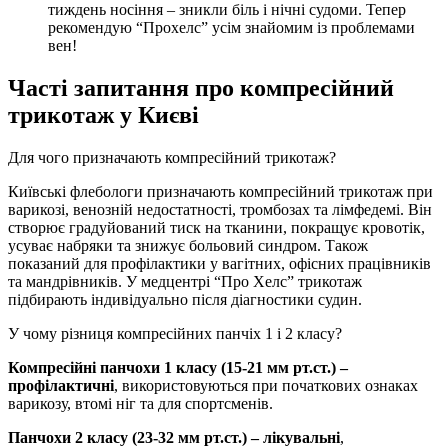
тиждень носіння – зникли біль і нічні судоми. Тепер
рекомендую “Прохелс” усім знайомим із проблемами
вен!
Часті запитання про компресійний
трикотаж у Києві
Для чого призначають компресійний трикотаж?
Київські флебологи призначають компресійний трикотаж при
варикозі, венозній недостатності, тромбозах та лімфедемі. Він
створює градуйований тиск на тканини, покращує кровотік,
усуває набряки та знижує больовий синдром. Також
показаний для профілактики у вагітних, офісних працівників
та мандрівників. У медцентрі “Про Хелс” трикотаж
підбирають індивідуально після діагностики судин.
У чому різниця компресійних панчіх 1 і 2 класу?
Компресійні панчохи 1 класу (15-21 мм рт.ст.) –
профілактичні
, використовуються при початкових ознаках
варикозу, втомі ніг та для спортсменів.
Панчохи 2 класу (23-32 мм рт.ст.) – лікувальні
,