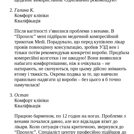
Галина К.
Комфорт клініки
Кваліфікація
Після вагітності з’явилися проблеми з венами. В
“Прохелс” мені підібрали медичний компресійний
трикотаж Medi. Порадувало, що перед купівлею лікар
провів повноцінну консультацію, зробив УЗД вен і
тільки потім рекомендував конкретні вироби. Придбала
компресійні колготки і не шкодую! Вони виявилися
набагато комфортнішими, ніж я очікувала – не
натирають, не скочуються, при цьому дійсно знімають
втому і тяжкість. Окрема подяка за те, що навчили
правильно надягати ці вироби – без цього я б точно
намучилася!
Остап
Комфорт клініки
Кваліфікація
Працюю барменом, по 12 годин на ногах. Проблеми з
венами почалися давно, але все відкладав візит до
лікаря. Коли ситуація стала критичною, звернувся до
“Прохелс”. Спеціаліст центру професійно підійшов до