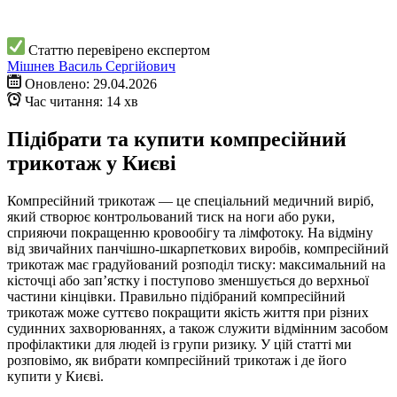
Статтю перевірено експертом
Мішнев Василь Сергійович
Оновлено: 29.04.2026
Час читання: 14 хв
Підібрати та купити компресійний
трикотаж у Києві
Компресійний трикотаж — це спеціальний медичний виріб,
який створює контрольований тиск на ноги або руки,
сприяючи покращенню кровообігу та лімфотоку. На відміну
від звичайних панчішно-шкарпеткових виробів, компресійний
трикотаж має градуйований розподіл тиску: максимальний на
кісточці або зап’ястку і поступово зменшується до верхньої
частини кінцівки. Правильно підібраний компресійний
трикотаж може суттєво покращити якість життя при різних
судинних захворюваннях, а також служити відмінним засобом
профілактики для людей із групи ризику. У цій статті ми
розповімо, як вибрати компресійний трикотаж і де його
купити у Києві.