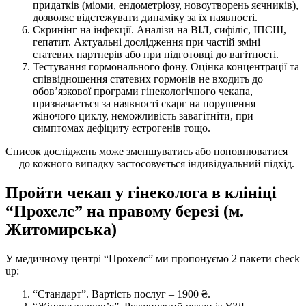
придатків (міоми, ендометріозу, новоутворень яєчників),
дозволяє відстежувати динаміку за їх наявності.
Скринінг на інфекції. Аналізи на ВІЛ, сифіліс, ІПСШ,
гепатит. Актуальні дослідження при частій зміні
статевих партнерів або при підготовці до вагітності.
Тестування гормонального фону. Оцінка концентрації та
співвідношення статевих гормонів не входить до
обов’язкової програми гінекологічного чекапа,
призначається за наявності скарг на порушення
жіночого циклу, неможливість завагітніти, при
симптомах дефіциту естрогенів тощо.
Список досліджень може зменшуватись або поповнюватися
— до кожного випадку застосовується індивідуальний підхід.
Пройти чекап у гінеколога в клініці
“Прохелс” на правому березі (м.
Житомирська)
У медичному центрі “Прохелс” ми пропонуємо 2 пакети check
up:
“Стандарт”. Вартість послуг – 1900 ₴.