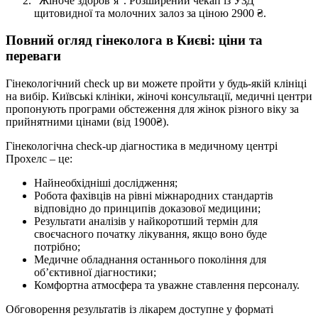
“Жіноче здоров’я”. Розширений чекап із УЗД
щитовидної та молочних залоз за ціною 2900 ₴.
Повний огляд гінеколога в Києві: ціни та
переваги
Гінекологічний check up ви можете пройти у будь-якій клініці
на вибір. Київські клініки, жіночі консультації, медичні центри
пропонують програми обстеження для жінок різного віку за
прийнятними цінами (від 1900₴).
Гінекологічна check-up діагностика в медичному центрі
Прохелс – це:
Найнеобхідніші дослідження;
Робота фахівців на рівні міжнародних стандартів
відповідно до принципів доказової медицини;
Результати аналізів у найкоротший термін для
своєчасного початку лікування, якщо воно буде
потрібно;
Медичне обладнання останнього покоління для
об’єктивної діагностики;
Комфортна атмосфера та уважне ставлення персоналу.
Обговорення результатів із лікарем доступне у форматі