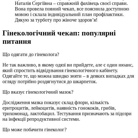
Наталія Сергіївна – справжній фахівець своєї справи.
Вона провела повний чекап, все пояснила доступною
мовою і склала індивідуальний план профілактики.
Дякую за турботу про жіноче здоров’я!
Гінекологічний чекап: популярні
питання
Що одягати до гінеколога?
Не так важливо, в якому одязі ви прийдете, але є один нюанс,
який спростить відвідування гінекологічного кабінету.
Одягайте те, що можна швидко зняти – в деяких випадках для
огляду потрібно роздягнутися до шкарпеток.
Що вказує гінекологічний мазок?
Дослідження мазка показує склад флори, кількість
еритроцитів, лейкоцитів, наявність гонококів, грибів,
трихомонад, лактобацил. Тестування призначають за підозри
на інфекції репродуктивної системи.
Що може побачити гінеколог?