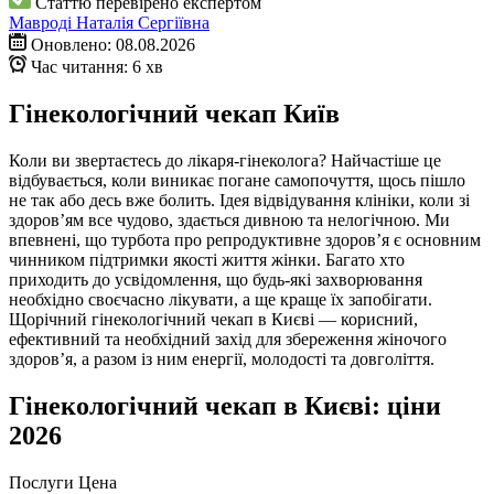
Статтю перевірено експертом
Мавроді Наталія Сергіївна
Оновлено: 08.08.2026
Час читання: 6 хв
Гінекологічний чекап Київ
Коли ви звертаєтесь до лікаря-гінеколога? Найчастіше це
відбувається, коли виникає погане самопочуття, щось пішло
не так або десь вже болить. Ідея відвідування клініки, коли зі
здоров’ям все чудово, здається дивною та нелогічною. Ми
впевнені, що турбота про репродуктивне здоров’я є основним
чинником підтримки якості життя жінки. Багато хто
приходить до усвідомлення, що будь-які захворювання
необхідно своєчасно лікувати, а ще краще їх запобігати.
Щорічний гінекологічний чекап в Києві — корисний,
ефективний та необхідний захід для збереження жіночого
здоров’я, а разом із ним енергії, молодості та довголіття.
Гінекологічний чекап в Києві: ціни
2026
Послуги
Цена