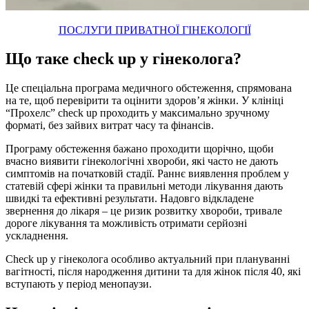
ПОСЛУГИ ПРИВАТНОЇ ГІНЕКОЛОГІЇ
Що таке check up у гінеколога?
Це спеціальна програма медичного обстеження, спрямована
на те, щоб перевірити та оцінити здоров’я жінки. У клініці
“Прохелс” check up проходить у максимально зручному
форматі, без зайвих витрат часу та фінансів.
Програму обстеження бажано проходити щорічно, щоби
вчасно виявити гінекологічні хвороби, які часто не дають
симптомів на початковій стадії. Раннє виявлення проблем у
статевій сфері жінки та правильні методи лікування дають
швидкі та ефективні результати. Надовго відкладене
звернення до лікаря – це ризик розвитку хвороби, тривале
дороге лікування та можливість отримати серйозні
ускладнення.
Check up у гінеколога особливо актуальний при плануванні
вагітності, після народження дитини та для жінок після 40, які
вступають у період менопаузи.