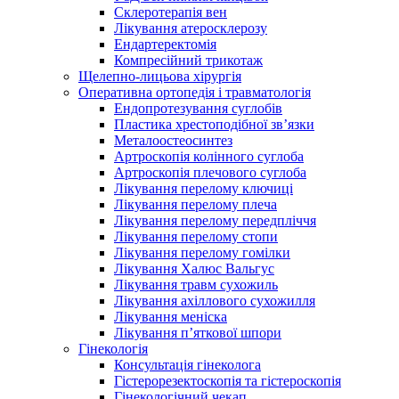
Склеротерапія вен
Лікування атеросклерозу
Ендартеректомія
Компресійний трикотаж
Щелепно-лицьова хірургія
Оперативна ортопедія і травматологія
Ендопротезування суглобів
Пластика хрестоподібної зв’язки
Металоостеосинтез
Артроскопія колінного суглоба
Артроскопія плечового суглоба
Лікування перелому ключиці
Лікування перелому плеча
Лікування перелому передпліччя
Лікування перелому стопи
Лікування перелому гомілки
Лікування Халюс Вальгус
Лікування травм сухожиль
Лікування ахіллового сухожилля
Лікування меніска
Лікування п’яткової шпори
Гінекологія
Консультація гінеколога
Гістерорезектоскопія та гістероскопія
Гінекологічний чекап