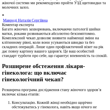
жіночої системи ми рекомендуємо пройти УЗД щитовидки та
молочних залоз.
❝
Мавроді Наталія Сергіївна
Коментар експерта
Багато жіночих захворювань, включаючи патології шийки
матки, роками розвиваються абсолютно безсимптомно.
Комплексний чекап дозволяє виявити найменші зміни на
клітинному рівні, коли вони усуваються швидко та без
складних операцій. Лише один профілактичний візит на рік
дає повну картину вашого здоров'я. Це ваш особистий
стандарт турботи про себе, що гарантує впевненість та спокій.
Розширене обстеження лікаря-
гінеколога: що включає
гінекологічний чекап?
Розширена програма дослідження стану жіночого здоров’я
включає кілька етапів:
Консультацію. Кожній жінці необхідно щорічно
обстежуватись у гінеколога, навіть якщо нічого не