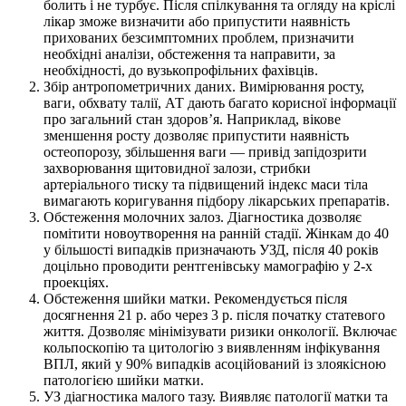
болить і не турбує. Після спілкування та огляду на кріслі
лікар зможе визначити або припустити наявність
прихованих безсимптомних проблем, призначити
необхідні аналізи, обстеження та направити, за
необхідності, до вузькопрофільних фахівців.
Збір антропометричних даних. Вимірювання росту,
ваги, обхвату талії, АТ дають багато корисної інформації
про загальний стан здоров’я. Наприклад, вікове
зменшення росту дозволяє припустити наявність
остеопорозу, збільшення ваги — привід запідозрити
захворювання щитовидної залози, стрибки
артеріального тиску та підвищений індекс маси тіла
вимагають коригування підбору лікарських препаратів.
Обстеження молочних залоз. Діагностика дозволяє
помітити новоутворення на ранній стадії. Жінкам до 40
у більшості випадків призначають УЗД, після 40 років
доцільно проводити рентгенівську мамографію у 2-х
проекціях.
Обстеження шийки матки. Рекомендується після
досягнення 21 р. або через 3 р. після початку статевого
життя. Дозволяє мінімізувати ризики онкології. Включає
кольпоскопію та цитологію з виявленням інфікування
ВПЛ, який у 90% випадків асоційований із злоякісною
патологією шийки матки.
УЗ діагностика малого тазу. Виявляє патології матки та