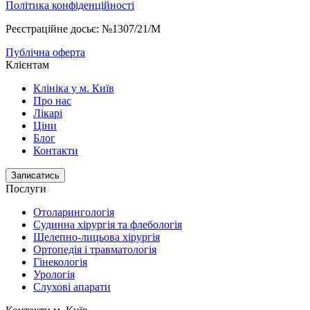
Політика конфіденційності
Реєстраційне досьє: №1307/21/M
Публічна оферта
Клієнтам
Клініка у м. Київ
Про нас
Лікарі
Ціни
Блог
Контакти
Записатись
Послуги
Отоларингологія
Судинна хірургія та флебологія
Щелепно-лицьова хірургія
Ортопедія і травматологія
Гінекологія
Урологія
Слухові апарати