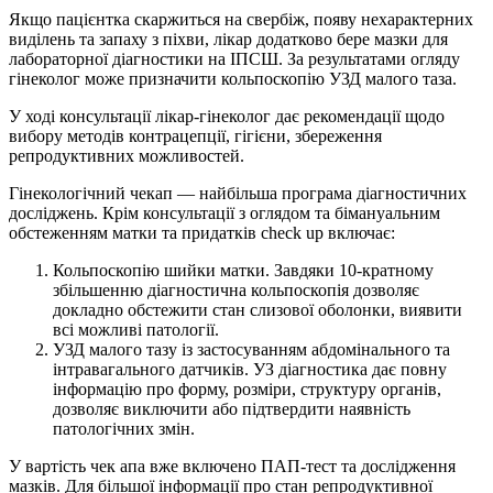
Якщо пацієнтка скаржиться на свербіж, появу нехарактерних
виділень та запаху з піхви, лікар додатково бере мазки для
лабораторної діагностики на ІПСШ. За результатами огляду
гінеколог може призначити кольпоскопію УЗД малого таза.
У ході консультації лікар-гінеколог дає рекомендації щодо
вибору методів контрацепції, гігієни, збереження
репродуктивних можливостей.
Гінекологічний чекап — найбільша програма діагностичних
досліджень. Крім консультації з оглядом та бімануальним
обстеженням матки та придатків check up включає:
Кольпоскопію шийки матки. Завдяки 10-кратному
збільшенню діагностична кольпоскопія дозволяє
докладно обстежити стан слизової оболонки, виявити
всі можливі патології.
УЗД малого тазу із застосуванням абдомінального та
інтравагального датчиків. УЗ діагностика дає повну
інформацію про форму, розміри, структуру органів,
дозволяє виключити або підтвердити наявність
патологічних змін.
У вартість чек апа вже включено ПАП-тест та дослідження
мазків. Для більшої інформації про стан репродуктивної