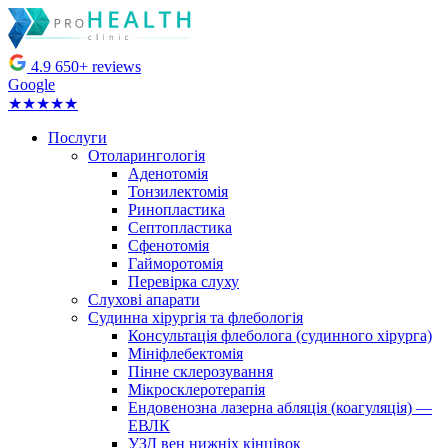
4.9
650+ reviews
Google
★★★★★
Послуги
Отоларингологія
Аденотомія
Тонзилектомія
Ринопластика
Септопластика
Сфенотомія
Гайморотомія
Перевірка слуху
Слухові апарати
Судинна хірургія та флебологія
Консультація флеболога (судинного хірурга)
Мініфлебектомія
Пінне склерозування
Мікросклеротерапія
Ендовенозна лазерна абляція (коагуляція) —
ЕВЛК
УЗД вен нижніх кінцівок