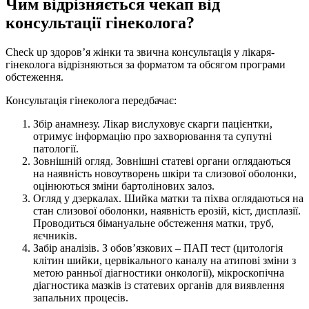
Чим відрізняється чекап від
консультації гінеколога?
Check up здоров’я жінки та звична консультація у лікаря-
гінеколога відрізняються за форматом та обсягом програми
обстеження.
Консультація гінеколога передбачає:
Збір анамнезу. Лікар вислуховує скарги пацієнтки,
отримує інформацію про захворювання та супутні
патології.
Зовнішній огляд. Зовнішні статеві органи оглядаються
на наявність новоутворень шкіри та слизової оболонки,
оцінюються зміни бартолінових залоз.
Огляд у дзеркалах. Шийка матки та піхва оглядаються на
стан слизової оболонки, наявність ерозій, кіст, дисплазії.
Проводиться бімануальне обстеження матки, труб,
яєчників.
Забір аналізів. З обов’язкових – ПАП тест (цитологія
клітин шийки, цервікального каналу на атипові зміни з
метою ранньої діагностики онкології), мікроскопічна
діагностика мазків із статевих органів для виявлення
запальних процесів.