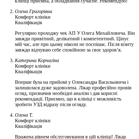
клініці приємна, а обладнання сучасне. Рекомендую!
Олена Григорівна
Комфорт клініки
Кваліфікація
Регулярно проходжу чек АП У Олега Михайловича. Він
завжди привітний, делікатний і компетентний. Цінує
мій час, але при цьому ніколи не поспішає. Після візиту
завжди відчуваю себе спокійною за своє здоров’я.
Катерина Корчагіна
Комфорт клініки
Кваліфікація
Вперше була на прийомі у Олександра Васильовича і
залишилася дуже задоволена. Лікар професійно провів
огляд, призначив необхідні аналізи і дав корисні
рекомендації. Приємно, що в клініці є можливість
зробити УЗД відразу після огляду.
Олена Т.
Комфорт клініки
Кваліфікація
Вражена рівнем обслуговування в цій клініці! Лікар