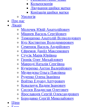
Кольпоскопія
Лікування шийки матки
Конізація шийки матки
Урологія
Про нас
Лікарі
Молочек Юрій Анатолійович
Мішнев Василь Сергійович
Тимошенко Анатолій Всеволодович
Куц Костянтин Володимирович
Семенюк Василь Андрійович
Єфремов Даніїл Максимович
Стусік Марія Юріївна
Гронік Олег Михайлович
Мавроді Наталія Сергіївна
Кучеренко Антон Валерійович
Медведєва Ольга Павлівна
Руденко Олена Іванівна
Войтко Едуард Артурович
Ковальчук Вадим Іванович
Сисоєв Владислав Олегович
Ярославцев Сергій Олександрович
Бородавко Сергій Миколайович
Ціни
Блог