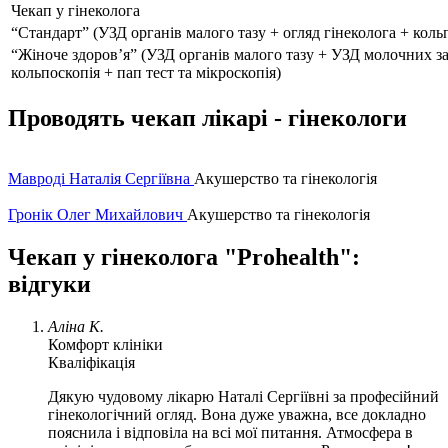
Чекап у гінеколога
“Стандарт” (УЗД органів малого тазу + огляд гінеколога + кольп
“Жіноче здоров’я” (УЗД органів малого тазу + УЗД молочних за
кольпоскопія + пап тест та мікроскопія)
Проводять чекап лікарі - гінекологи
Мавроді Наталія Сергіївна
Акушерство та гінекологія
Гронік Олег Михайлович
Акушерство та гінекологія
Чекап у гінеколога "Prohealth":
відгуки
Аліна К.
Комфорт клініки
Кваліфікація
Дякую чудовому лікарю Наталі Сергіївні за професійний
гінекологічний огляд. Вона дуже уважна, все докладно
пояснила і відповіла на всі мої питання. Атмосфера в