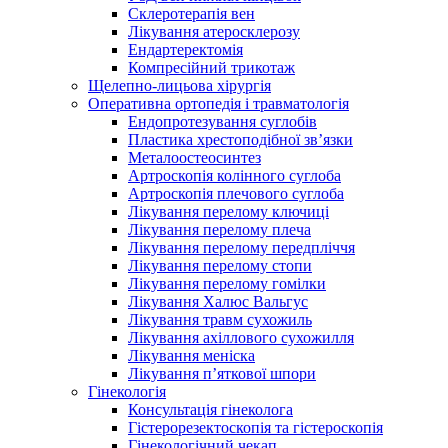
Склеротерапія вен
Лікування атеросклерозу
Ендартеректомія
Компресійний трикотаж
Щелепно-лицьова хірургія
Оперативна ортопедія і травматологія
Ендопротезування суглобів
Пластика хрестоподібної зв’язки
Металоостеосинтез
Артроскопія колінного суглоба
Артроскопія плечового суглоба
Лікування перелому ключиці
Лікування перелому плеча
Лікування перелому передпліччя
Лікування перелому стопи
Лікування перелому гомілки
Лікування Халюс Вальгус
Лікування травм сухожиль
Лікування ахіллового сухожилля
Лікування меніска
Лікування п’яткової шпори
Гінекологія
Консультація гінеколога
Гістерорезектоскопія та гістероскопія
Гінекологічний чекап