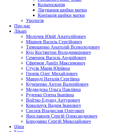
Кольпоскопія
Лікування шийки матки
Конізація шийки матки
Урологія
Про нас
Лікарі
Молочек Юрій Анатолійович
Мішнев Василь Сергійович
Тимошенко Анатолій Всеволодович
Куц Костянтин Володимирович
Семенюк Василь Андрійович
Єфремов Даніїл Максимович
Стусік Марія Юріївна
Гронік Олег Михайлович
Мавроді Наталія Сергіївна
Кучеренко Антон Валерійович
Медведєва Ольга Павлівна
Руденко Олена Іванівна
Войтко Едуард Артурович
Ковальчук Вадим Іванович
Сисоєв Владислав Олегович
Ярославцев Сергій Олександрович
Бородавко Сергій Миколайович
Ціни
Блог