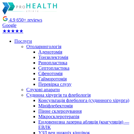
4.9
650+ reviews
Google
★★★★★
Послуги
Отоларингологія
Аденотомія
Тонзилектомія
Ринопластика
Септопластика
Сфенотомія
Гайморотомія
Перевірка слуху
Слухові апарати
Судинна хірургія та флебологія
Консультація флеболога (судинного хірурга)
Мініфлебектомія
Пінне склерозування
Мікросклеротерапія
Ендовенозна лазерна абляція (коагуляція) —
ЕВЛК
УЗД вен нижніх кінцівок