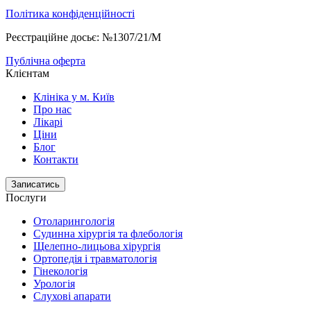
Політика конфіденційності
Реєстраційне досьє: №1307/21/M
Публічна оферта
Клієнтам
Клініка у м. Київ
Про нас
Лікарі
Ціни
Блог
Контакти
Записатись
Послуги
Отоларингологія
Судинна хірургія та флебологія
Щелепно-лицьова хірургія
Ортопедія і травматологія
Гінекологія
Урологія
Слухові апарати