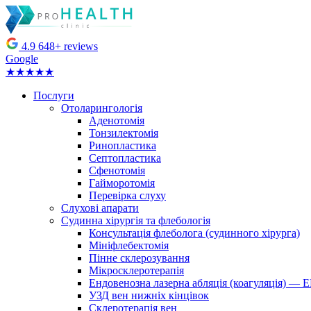
4.9
648+ reviews
Google
★★★★★
Послуги
Отоларингологія
Аденотомія
Тонзилектомія
Ринопластика
Септопластика
Сфенотомія
Гайморотомія
Перевірка слуху
Слухові апарати
Судинна хірургія та флебологія
Консультація флеболога (судинного хірурга)
Мініфлебектомія
Пінне склерозування
Мікросклеротерапія
Ендовенозна лазерна абляція (коагуляція) —
УЗД вен нижніх кінцівок
Склеротерапія вен