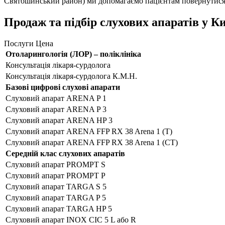
Святошинський район) ми допомагаємо пацієнтам повернутися 
Продаж та підбір слухових апаратів у Ки
Послуги
Цена
Отоларингологія (ЛОР) – поліклініка
Консультація лікаря-сурдолога
Консультація лікаря-сурдолога К.М.Н.
Базові цифрові слухові апарати
Слуховий апарат ARENA P 1
Слуховий апарат ARENA P 3
Слуховий апарат ARENA HP 3
Слуховий апарат ARENA FFP RX 38 Arena 1 (T)
Слуховий апарат ARENA FFP RX 38 Arena 1 (CT)
Середній клас слухових апаратів
Слуховий апарат PROMPT S
Слуховий апарат PROMPT Р
Слуховий апарат TARGA S 5
Слуховий апарат TARGA P 5
Слуховий апарат TARGA HP 5
Слуховий апарат INOX CIC 5 L або R