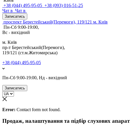
Киев
+38 (044) 495-95-05
+38 (093) 016-51-25
Чат в
Чат в
Записатись
проспект Берестейський(Перемоги), 119/121 м. Київ
Пн-Сб 9:00-19:00,
Вс - вихідний
м. Київ
пр-т Берестейський(Перемоги),
119/121 (ст.м.Житомирська)
+38 (044) 495-95-05
Пн-Сб 9:00-19:00, Нд - вихідний
Записатись
Error:
Contact form not found.
Продаж, налаштування та підбір слухових апарат