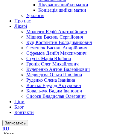
Лікування шийки матки
Конізація шийки матки
Урологія
Про нас
Лікарі
Молочек Юрій Анатолійович
Мішнев Василь Сергійович
Куц Костянтин Володимирович
Семенюк Василь Андрійович
Єфремов Даніїл Максимович
Стусік Марія Юріївна
Гронік Олег Михайлович
Кучеренко Антон Валерійович
Медведєва Ольга Павлівна
Руденко Олена Іванівна
Войтко Едуард Артурович
Ковальчук Вадим Іванович
Сисоєв Владислав Олегович
Ціни
Блог
Контакти
Записатись
RU