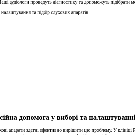
Наші аудіологи проведуть діагностику та допоможуть підібрати 
 налаштування та підбір слухових апаратів
есійна допомога у виборі та налаштуванн
ухові апарати здатні ефективно вирішити цю проблему. У клініці 