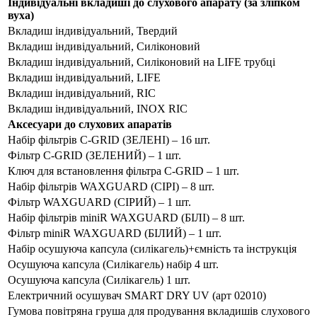
Індивідуальні вкладиші до слухового апарату (за зліпком
вуха)
Вкладиш індивідуальний, Твердий
Вкладиш індивідуальний, Силіконовий
Вкладиш індивідуальний, Силіконовий на LIFE трубці
Вкладиш індивідуальний, LIFE
Вкладиш індивідуальний, RIC
Вкладиш індивідуальний, INOX RIC
Аксесуари до слухових апаратів
Набір фільтрів C-GRID (ЗЕЛЕНІ) – 16 шт.
Фільтр C-GRID (ЗЕЛЕНИЙ) – 1 шт.
Ключ для встановлення фільтра C-GRID – 1 шт.
Набір фільтрів WAXGUARD (СІРІ) – 8 шт.
Фільтр WAXGUARD (СІРИЙ) – 1 шт.
Набір фільтрів miniR WAXGUARD (БІЛІ) – 8 шт.
Фільтр miniR WAXGUARD (БІЛИЙ) – 1 шт.
Набір осушуюча капсула (силікагель)+ємність та інструкція
Осушуюча капсула (Силікагель) набір 4 шт.
Осушуюча капсула (Силікагель) 1 шт.
Електричний осушувач SMART DRY UV (арт 02010)
Гумова повітряна груша для продування вкладишів слухового