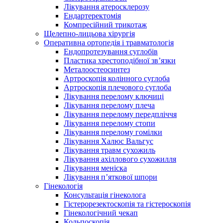
Лікування атеросклерозу
Ендартеректомія
Компресійний трикотаж
Щелепно-лицьова хірургія
Оперативна ортопедія і травматологія
Ендопротезування суглобів
Пластика хрестоподібної зв’язки
Металоостеосинтез
Артроскопія колінного суглоба
Артроскопія плечового суглоба
Лікування перелому ключиці
Лікування перелому плеча
Лікування перелому передпліччя
Лікування перелому стопи
Лікування перелому гомілки
Лікування Халюс Вальгус
Лікування травм сухожиль
Лікування ахіллового сухожилля
Лікування меніска
Лікування п’яткової шпори
Гінекологія
Консультація гінеколога
Гістерорезектоскопія та гістероскопія
Гінекологічний чекап
Кольпоскопія