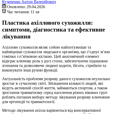
Кучеренко Антон Валерійович
Оновлено: 29.04.2026
Час читання: 11 хв
Пластика ахіллового сухожилля:
симптоми, діагностика та ефективне
лікування
Ахіллове сухожилля являє собою найпотужніше та
найміцніше сухожилля людського організму, що з’єднує м’язи
гомілки з п’ятковою кісткою. Цей анатомічний елемент
відіграє ключову роль у русі стопи, забезпечуючи підошовне
згинання та дозволяючи людині ходити, бігати, стрибати та
виконувати інші рухові функції.
Актуальність проблеми розриву даного сухожилля неухильно
зростає в сучасному світі. Збільшення кількості людей, які
ведуть активний спосіб життя, займаються спортом, а також
зростання травматизму серед населення різних вікових груп
роблять питання вибору методу лікування розриву ключовим
для ортопедії та травматології.
Методи лікування ахілла варіюються від консервативної