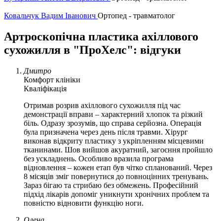
Ковальчук Вадим Іванович
Ортопед - травматолог
Артроскопічна пластика ахіллового
сухожилля в "ПроХелс": відгуки
Дмитро
Комфорт клініки
Кваліфікація
Отримав розрив ахіллового сухожилля під час
демонстрації вправи – характерний хлопок та різкий
біль. Одразу зрозумів, що справа серйозна. Операція
була призначена через день після травми. Хірург
виконав відкриту пластику з укріпленням місцевими
тканинами. Шов вийшов акуратний, загоєння пройшло
без ускладнень. Особливо вразила програма
відновлення – кожен етап був чітко спланований. Через
8 місяців зміг повернутися до повноцінних тренувань.
Зараз бігаю та стрибаю без обмежень. Професійний
підхід лікарів допоміг уникнути хронічних проблем та
повністю відновити функцію ноги.
Олена