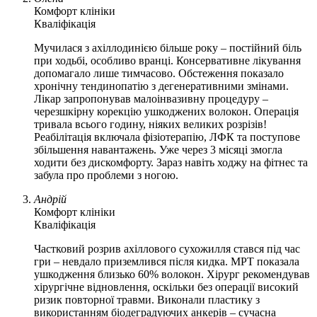
Комфорт клініки
Кваліфікація
Мучилася з ахіллодинією більше року – постійний біль
при ходьбі, особливо вранці. Консервативне лікування
допомагало лише тимчасово. Обстеження показало
хронічну тендинопатію з дегенеративними змінами.
Лікар запропонував малоінвазивну процедуру –
черезшкірну корекцію ушкоджених волокон. Операція
тривала всього годину, ніяких великих розрізів!
Реабілітація включала фізіотерапію, ЛФК та поступове
збільшення навантажень. Уже через 3 місяці змогла
ходити без дискомфорту. Зараз навіть ходжу на фітнес та
забула про проблеми з ногою.
Андрій
Комфорт клініки
Кваліфікація
Частковий розрив ахіллового сухожилля стався під час
гри – невдало приземлився після кидка. МРТ показала
ушкодження близько 60% волокон. Хірург рекомендував
хірургічне відновлення, оскільки без операції високий
ризик повторної травми. Виконали пластику з
використанням біодеградуючих анкерів – сучасна