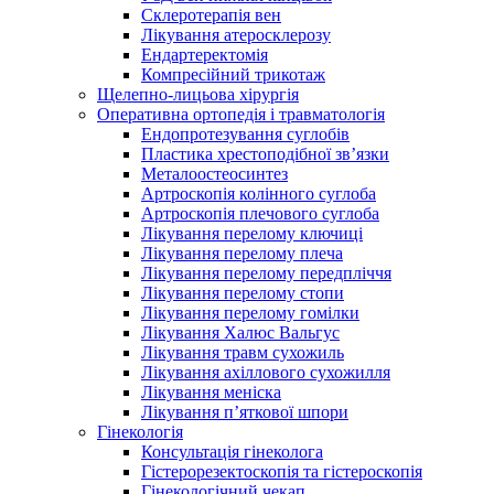
Склеротерапія вен
Лікування атеросклерозу
Ендартеректомія
Компресійний трикотаж
Щелепно-лицьова хірургія
Оперативна ортопедія і травматологія
Ендопротезування суглобів
Пластика хрестоподібної зв’язки
Металоостеосинтез
Артроскопія колінного суглоба
Артроскопія плечового суглоба
Лікування перелому ключиці
Лікування перелому плеча
Лікування перелому передпліччя
Лікування перелому стопи
Лікування перелому гомілки
Лікування Халюс Вальгус
Лікування травм сухожиль
Лікування ахіллового сухожилля
Лікування меніска
Лікування п’яткової шпори
Гінекологія
Консультація гінеколога
Гістерорезектоскопія та гістероскопія
Гінекологічний чекап