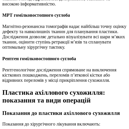
високою інформативністю.
МРТ гомілковостопного суглоба
Магнітно-резонансна томографія надає найбільш точну оцінку
дефекту та навколишніх тканин для планування пластики.
Дослідження дозволяє детально візуалізувати всі шари м’яких
тканин, оцінити ступінь ретракції м’язів та спланувати
оптимальну хірургічну тактику.
Рентген гомілковостопного суглоба
Рентгенологічне дослідження спрямоване на виключення
кісткових пошкоджень, переломів п’яткової кістки або
відривних переломів у місці прикріплення сухожилля.
Пластика ахіллового сухожилля:
показання та види операцій
Показання до пластики ахіллового сухожилля
Показання до хірургічного лікування включають: