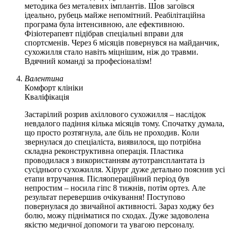
методика без металевих імплантів. Шов загоївся
ідеально, рубець майже непомітний. Реабілітаційна
програма була інтенсивною, але ефективною.
Фізіотерапевт підібрав спеціальні вправи для
спортсменів. Через 6 місяців повернувся на майданчик,
сухожилля стало навіть міцнішим, ніж до травми.
Вдячний команді за професіоналізм!
Валентина
Комфорт клініки
Кваліфікація
Застарілий розрив ахіллового сухожилля – наслідок
невдалого падіння кілька місяців тому. Спочатку думала,
що просто розтягнула, але біль не проходив. Коли
звернулася до спеціаліста, виявилося, що потрібна
складна реконструктивна операція. Пластика
проводилася з використанням аутотрансплантата із
сусіднього сухожилля. Хірург дуже детально пояснив усі
етапи втручання. Післяопераційний період був
непростим – носила гіпс 8 тижнів, потім ортез. Але
результат перевершив очікування! Поступово
повернулася до звичайної активності. Зараз ходжу без
болю, можу підніматися по сходах. Дуже задоволена
якістю медичної допомоги та увагою персоналу.