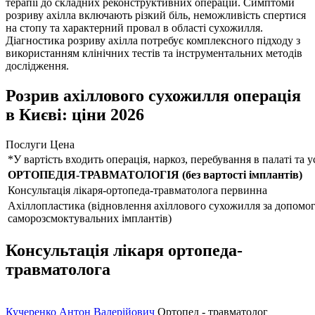
терапії до складних реконструктивних операцій. Симптоми
розриву ахілла включають різкий біль, неможливість спертися
на стопу та характерний провал в області сухожилля.
Діагностика розриву ахілла потребує комплексного підходу з
використанням клінічних тестів та інструментальних методів
дослідження.
Розрив ахіллового сухожилля операція
в Києві: ціни 2026
Послуги
Цена
*У вартість входить операція, наркоз, перебування в палаті та 
ОРТОПЕДІЯ-ТРАВМАТОЛОГІЯ (без вартості імплантів)
Консультація лікаря-ортопеда-травматолога первинна
Ахіллопластика (відновлення ахіллового сухожилля за допомо
саморозсмоктувальних імплантів)
Консультація лікаря ортопеда-
травматолога
Кучеренко Антон Валерійович
Ортопед - травматолог