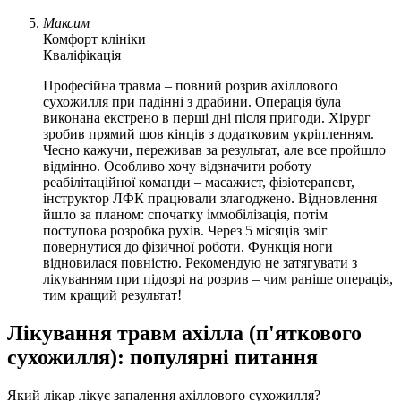
Максим
Комфорт клініки
Кваліфікація
Професійна травма – повний розрив ахіллового
сухожилля при падінні з драбини. Операція була
виконана екстрено в перші дні після пригоди. Хірург
зробив прямий шов кінців з додатковим укріпленням.
Чесно кажучи, переживав за результат, але все пройшло
відмінно. Особливо хочу відзначити роботу
реабілітаційної команди – масажист, фізіотерапевт,
інструктор ЛФК працювали злагоджено. Відновлення
йшло за планом: спочатку іммобілізація, потім
поступова розробка рухів. Через 5 місяців зміг
повернутися до фізичної роботи. Функція ноги
відновилася повністю. Рекомендую не затягувати з
лікуванням при підозрі на розрив – чим раніше операція,
тим кращий результат!
Лікування травм ахілла (п'яткового
сухожилля): популярні питання
Який лікар лікує запалення ахіллового сухожилля?