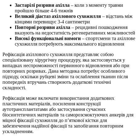
Застарілі розриви ахілла
– коли з моменту травми
пройшло більше 4-6 тижнів
Великий діастаз ахіллового сухожилля
– відстань між
кінцями перевищує 3-4 сантиметри
Повторні розриви ахілла
– рецидивні пошкодження
вказують на недостатність регенеративних можливостей
Високі функціональні вимоги
– спортсмени та ахіллове
сухожилля потребують максимального відновлення
Рефіксація ахіллового сухожилля представляє собою
спеціалізовану хірургічну процедуру, яка застосовується у
випадках неспроможності первинного відновлення або при
повторних розривах. Дана методика потребує особливого
підходу, оскільки рубцеві зміни та ослаблення тканин після
попередніх втручань створюють додаткові технічні
складності.
Рефіксація може включати використання додаткових
пластичних матеріалів, посилення конструкції
аутотрансплантатами або застосування сучасних
біосинтетичних матеріалів та саморозсмоктуючих анкерів для
міцної фіксації сухожилля до п’яткової кістки для
забезпечення надійної фіксації та запобігання повторним
ускладненням.