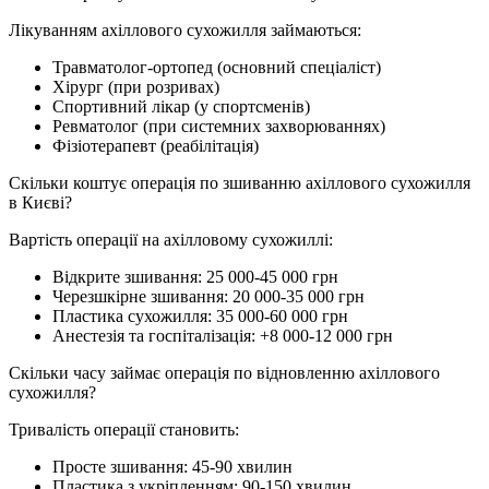
Лікуванням ахіллового сухожилля займаються:
Травматолог-ортопед (основний спеціаліст)
Хірург (при розривах)
Спортивний лікар (у спортсменів)
Ревматолог (при системних захворюваннях)
Фізіотерапевт (реабілітація)
Скільки коштує операція по зшиванню ахіллового сухожилля
в Києві?
Вартість операції на ахілловому сухожиллі:
Відкрите зшивання: 25 000-45 000 грн
Черезшкірне зшивання: 20 000-35 000 грн
Пластика сухожилля: 35 000-60 000 грн
Анестезія та госпіталізація: +8 000-12 000 грн
Скільки часу займає операція по відновленню ахіллового
сухожилля?
Тривалість операції становить:
Просте зшивання: 45-90 хвилин
Пластика з укріпленням: 90-150 хвилин