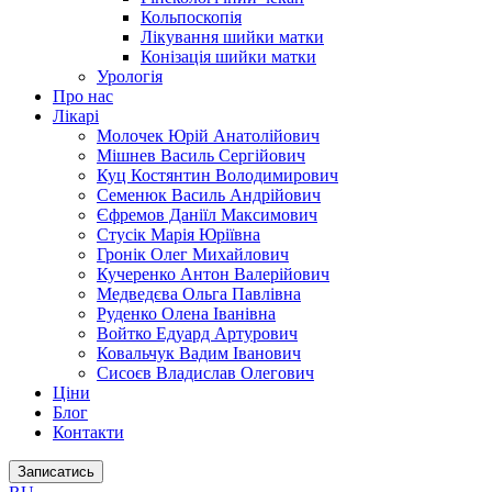
Кольпоскопія
Лікування шийки матки
Конізація шийки матки
Урологія
Про нас
Лікарі
Молочек Юрій Анатолійович
Мішнев Василь Сергійович
Куц Костянтин Володимирович
Семенюк Василь Андрійович
Єфремов Даніїл Максимович
Стусік Марія Юріївна
Гронік Олег Михайлович
Кучеренко Антон Валерійович
Медведєва Ольга Павлівна
Руденко Олена Іванівна
Войтко Едуард Артурович
Ковальчук Вадим Іванович
Сисоєв Владислав Олегович
Ціни
Блог
Контакти
Записатись