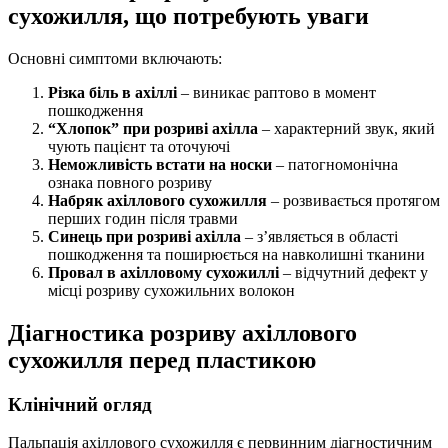
сухожилля, що потребують уваги
Основні симптоми включають:
Різка біль в ахіллі
– виникає раптово в момент
пошкодження
“Хлопок” при розриві ахілла
– характерний звук, який
чують пацієнт та оточуючі
Неможливість встати на носки
– патогномонічна
ознака повного розриву
Набряк ахіллового сухожилля
– розвивається протягом
перших годин після травми
Синець при розриві ахілла
– з’являється в області
пошкодження та поширюється на навколишні тканини
Провал в ахілловому сухожиллі
– відчутний дефект у
місці розриву сухожильних волокон
Діагностика розриву ахіллового
сухожилля перед пластикою
Клінічний огляд
Пальпація ахіллового сухожилля є первинним діагностичним