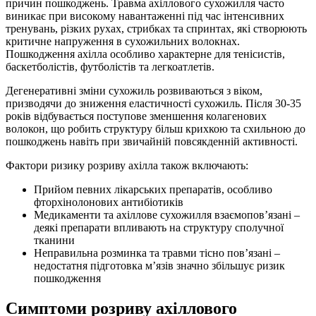
причин пошкоджень. Травма ахіллового сухожилля часто
виникає при високому навантаженні під час інтенсивних
тренувань, різких рухах, стрибках та спринтах, які створюють
критичне напруження в сухожильних волокнах.
Пошкодження ахілла особливо характерне для тенісистів,
баскетболістів, футболістів та легкоатлетів.
Дегенеративні зміни сухожиль розвиваються з віком,
призводячи до зниження еластичності сухожиль. Після 30-35
років відбувається поступове зменшення колагенових
волокон, що робить структуру більш крихкою та схильною до
пошкоджень навіть при звичайній повсякденній активності.
Фактори ризику розриву ахілла також включають:
Прийом певних лікарських препаратів, особливо
фторхінолонових антибіотиків
Медикаменти та ахіллове сухожилля взаємопов’язані –
деякі препарати впливають на структуру сполучної
тканини
Неправильна розминка та травми тісно пов’язані –
недостатня підготовка м’язів значно збільшує ризик
пошкодження
Симптоми розриву ахіллового