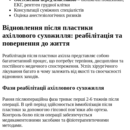
ЕКГ, рентген грудної клітки
Консультації суміжних спеціалістів
Оцінка анестезіологічних ризиків
Відновлення після пластики
ахіллового сухожилля: реабілітація та
повернення до життя
Реабілітація після пластики ахілла представляє собою
багатоетапний процес, що потребує терпіння, дисципліни та
постійного медичного спостереження. Успіх хірургічного
лікування багато в чому залежить від якості та своєчасності
відновних заходів.
Фази реабілітації ахіллового сухожилля
Рання післяопераційна фаза триває перші 2-6 тижнів після
операції. В цей період здійснюється іммобілізація після
пластики за допомогою гіпсової пов’язки або ортеза.
Контроль болю після операції забезпечується
медикаментозними засобами та фізіотерапевтичними
методами.