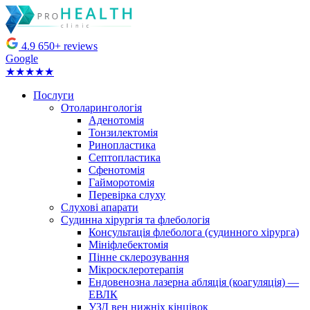
4.9
650+ reviews
Google
★★★★★
Послуги
Отоларингологія
Аденотомія
Тонзилектомія
Ринопластика
Септопластика
Сфенотомія
Гайморотомія
Перевірка слуху
Слухові апарати
Судинна хірургія та флебологія
Консультація флеболога (судинного хірурга)
Мініфлебектомія
Пінне склерозування
Мікросклеротерапія
Ендовенозна лазерна абляція (коагуляція) —
ЕВЛК
УЗД вен нижніх кінцівок