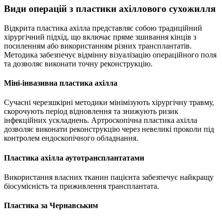
Види операцій з пластики ахіллового сухожилля
Відкрита пластика ахілла представляє собою традиційний
хірургічний підхід, що включає пряме зшивання кінців з
посиленням або використанням різних трансплантатів.
Методика забезпечує відмінну візуалізацію операційного поля
та дозволяє виконати точну реконструкцію.
Міні-інвазивна пластика ахілла
Сучасні черезшкірні методики мінімізують хірургічну травму,
скорочують період відновлення та знижують ризик
інфекційних ускладнень. Артроскопічна пластика ахілла
дозволяє виконати реконструкцію через невеликі проколи під
контролем ендоскопічного обладнання.
Пластика ахілла аутотрансплантатами
Використання власних тканин пацієнта забезпечує найкращу
біосумісність та приживлення трансплантата.
Пластика за Чернавським