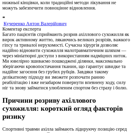
нижньої кінцівки, коли традиційні методи лікування не
можуть забезпечити повноцінне відновлення.
❝
Кучеренко Антон Валерійович
Коментар експерта
Багато пацієнтів сприймають розрив ахіллового сухожилля як
вирок активному життю, лякаючись великих розрізів, важкого
гіпсу та тривалої нерухомості. Сучасна хірургія дозволяє
надійно відновити сухожилля малотравматичним шляхом —
через мініатюрні доступи з використанням надміцних ниток.
Ми ювелірно зшиваємо пошкоджені ділянки, максимально
зберігаючи кровопостачання тканин, що гарантує швидке та
надійне загоєння без грубих рубців. Завдяки такому
делікатному підходу ви зможете розпочати ранню
реабілітацію і вже незабаром повернути впевнену ходу, силу
ніг та знову займатися улюбленим спортом без страху і болю.
Причини розриву ахіллового
сухожилля: короткий огляд факторів
ризику
Спортивні травми ахілла займають лідируючу позицію серед