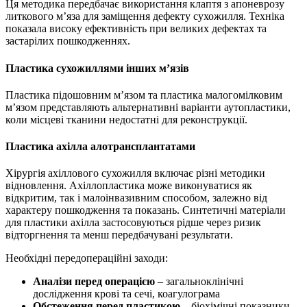
Ця методика передбачає використання клаптя з апоневрозу
литкового м’яза для заміщення дефекту сухожилля. Техніка
показала високу ефективність при великих дефектах та
застарілих пошкодженнях.
Пластика сухожиллями інших м’язів
Пластика підошовним м’язом та пластика малогомілковим
м’язом представляють альтернативні варіанти аутопластики,
коли місцеві тканини недостатні для реконструкції.
Пластика ахілла алотрансплантатами
Хірургія ахіллового сухожилля включає різні методики
відновлення. Ахіллопластика може виконуватися як
відкритим, так і малоінвазивним способом, залежно від
характеру пошкодження та показань. Синтетичні матеріали
для пластики ахілла застосовуються рідше через ризик
відторгнення та менш передбачувані результати.
Необхідні передопераційні заходи:
Аналізи перед операцією
– загальноклінічні
дослідження крові та сечі, коагулограма
Обстеження перед пластикою
– біохімічні показники,