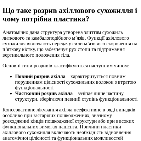
Що таке розрив ахіллового сухожилля і
чому потрібна пластика?
Анатомічно дана структура утворена злиттям сухожиль
литкового та камбалоподібного м’язів. Функції ахіллового
сухожилля включають передачу сили м’язового скорочення на
п’яткову кістку, що забезпечує рух стопи та підтримання
вертикального положення тіла.
Основні типи розривів класифікуються наступним чином:
Повний розрив ахілла
– характеризується повним
порушенням цілісності сухожильних волокон з втратою
функціональності
Частковий розрив ахілла
– зачіпає лише частину
структури, зберігаючи певний ступінь функціональності
Консервативне лікування ахілла неефективне в ряді випадків,
особливо при застарілих пошкодженнях, значному
розходженні кінців пошкодженої структури або при високих
функціональних вимогах пацієнта. Причини пластики
ахіллового сухожилля включають необхідність відновлення
анатомічної цілісності та функціональних можливостей