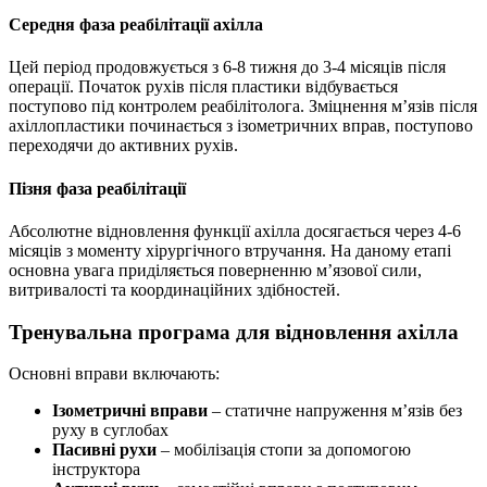
Середня фаза реабілітації ахілла
Цей період продовжується з 6-8 тижня до 3-4 місяців після
операції. Початок рухів після пластики відбувається
поступово під контролем реабілітолога. Зміцнення м’язів після
ахіллопластики починається з ізометричних вправ, поступово
переходячи до активних рухів.
Пізня фаза реабілітації
Абсолютне відновлення функції ахілла досягається через 4-6
місяців з моменту хірургічного втручання. На даному етапі
основна увага приділяється поверненню м’язової сили,
витривалості та координаційних здібностей.
Тренувальна програма для відновлення ахілла
Основні вправи включають:
Ізометричні вправи
– статичне напруження м’язів без
руху в суглобах
Пасивні рухи
– мобілізація стопи за допомогою
інструктора