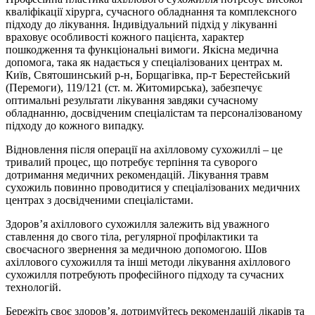
кваліфікації хірурга, сучасного обладнання та комплексного
підходу до лікування. Індивідуальний підхід у лікуванні
враховує особливості кожного пацієнта, характер
пошкодження та функціональні вимоги. Якісна медична
допомога, така як надається у спеціалізованих центрах м.
Київ, Святошинський р-н, Борщагівка, пр-т Берестейський
(Перемоги), 119/121 (ст. м. Житомирська), забезпечує
оптимальні результати лікування завдяки сучасному
обладнанню, досвідченим спеціалістам та персоналізованому
підходу до кожного випадку.
Відновлення після операції на ахілловому сухожиллі – це
тривалий процес, що потребує терпіння та суворого
дотримання медичних рекомендацій. Лікування травм
сухожиль повинно проводитися у спеціалізованих медичних
центрах з досвідченими спеціалістами.
Здоров’я ахіллового сухожилля залежить від уважного
ставлення до свого тіла, регулярної профілактики та
своєчасного звернення за медичною допомогою. Шов
ахіллового сухожилля та інші методи лікування ахіллового
сухожилля потребують професійного підходу та сучасних
технологій.
Бережіть своє здоров’я, дотримуйтесь рекомендацій лікарів та