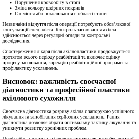
Порушення кровообігу в стопі
Зміна кольору шкірних покривів
Оніміння або поколювання в області стопи
Незвичайні відчуття після операції потребують обов’язкової
консультації спеціаліста. Контроль загоювання ахілла
здійснюється через регулярні огляди та контрольні
дослідження.
Спостереження лікаря після ахіллопластики продовжується
протягом всього періоду реабілітації та включає оцінку
процесу загоювання, корекцію реабілітаційної програми та
профілактику ускладнень.
Висновок: важливість своєчасної
діагностики та професійної пластики
ахіллового сухожилля
Своєчасна діагностика розриву ахілла є запорукою успішного
лікування та запобігання серйозних ускладнень. Рання
діагностика дозволяє обрати оптимальну тактику лікування та
уникнути розвитку хронічних проблем.
Професійна пластика ахіллового сухожилля потребує високої