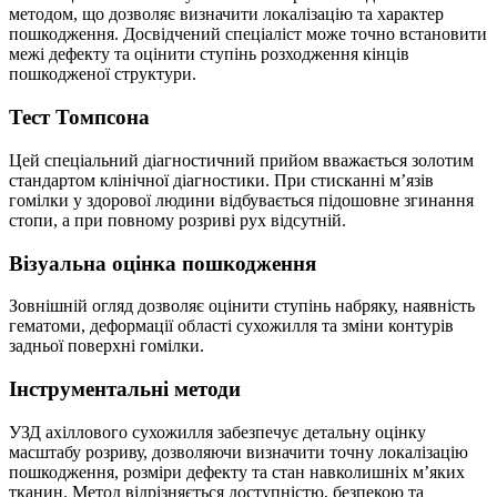
методом, що дозволяє визначити локалізацію та характер
пошкодження. Досвідчений спеціаліст може точно встановити
межі дефекту та оцінити ступінь розходження кінців
пошкодженої структури.
Тест Томпсона
Цей спеціальний діагностичний прийом вважається золотим
стандартом клінічної діагностики. При стисканні м’язів
гомілки у здорової людини відбувається підошовне згинання
стопи, а при повному розриві рух відсутній.
Візуальна оцінка пошкодження
Зовнішній огляд дозволяє оцінити ступінь набряку, наявність
гематоми, деформації області сухожилля та зміни контурів
задньої поверхні гомілки.
Інструментальні методи
УЗД ахіллового сухожилля забезпечує детальну оцінку
масштабу розриву, дозволяючи визначити точну локалізацію
пошкодження, розміри дефекту та стан навколишніх м’яких
тканин. Метод відрізняється доступністю, безпекою та