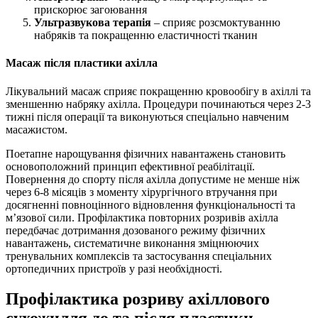
прискорює загоювання
Ультразвукова терапія
– сприяє розсмоктуванню
набряків та покращенню еластичності тканин
Масаж після пластики ахілла
Лікувальний масаж сприяє покращенню кровообігу в ахіллі та
зменшенню набряку ахілла. Процедури починаються через 2-3
тижні після операції та виконуються спеціально навченим
масажистом.
Поетапне нарощування фізичних навантажень становить
основоположний принцип ефективної реабілітації.
Повернення до спорту після ахілла допустиме не менше ніж
через 6-8 місяців з моменту хірургічного втручання при
досягненні повноцінного відновлення функціональності та
м’язової сили. Профілактика повторних розривів ахілла
передбачає дотримання дозованого режиму фізичних
навантажень, систематичне виконання зміцнюючих
тренувальних комплексів та застосування спеціальних
ортопедичних пристроїв у разі необхідності.
Профілактика розриву ахіллового
сухожилля до та після пластики