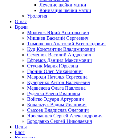
Лечение шейки матки
Конизация шейки матки
Урология
О нас
Врачи
Молочек Юрий Анатольевич
Мишнев Василий Сергеевич
Тимошенко Анатолий Всеволодович
Куц Константин Владимирович
Семенюк Василий Андреевич
Ефремов Даниил Максимович
Стусик Мария Юрьевна
Гроник Олег Михайлович
Мавроди Наталья Сергеевна
Кучеренко Антон Валерьевич
Медведева Ольга Павловна
Руденко Елена Ивановна
Войтко Эдуард Артурович
Ковальчук Вадим Иванович
Сысоев Владислав Олегович
Ярославцев Сергей Александрович
Бородавко Сергей Николаевич
Цены
Блог
Контакты