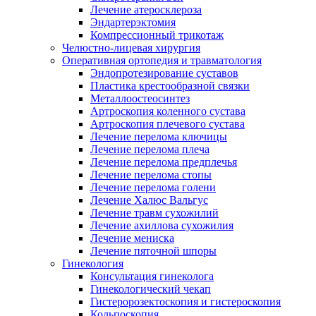
Лечение атеросклероза
Эндартерэктомия
Компрессионный трикотаж
Челюстно-лицевая хирургия
Оперативная ортопедия и травматология
Эндопротезирование суставов
Пластика крестообразной связки
Металлоостеосинтез
Артроскопия коленного сустава
Артроскопия плечевого сустава
Лечение перелома ключицы
Лечение перелома плеча
Лечение перелома предплечья
Лечение перелома стопы
Лечение перелома голени
Лечение Халюс Вальгус
Лечение травм сухожилий
Лечение ахиллова сухожилия
Лечение мениска
Лечение пяточной шпоры
Гинекология
Консультация гинеколога
Гинекологический чекап
Гистеророзектоскопия и гистероскопия
Кольпоскопия