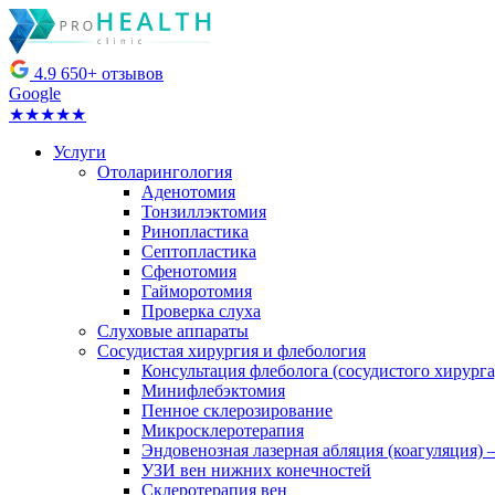
4.9
650+ отзывов
Google
★★★★★
Услуги
Отоларингология
Аденотомия
Тонзиллэктомия
Ринопластика
Септопластика
Сфенотомия
Гайморотомия
Проверка слуха
Слуховые аппараты
Сосудистая хирургия и флебология
Консультация флеболога (сосудистого хирурга
Минифлебэктомия
Пенное склерозирование
Микросклеротерапия
Эндовенозная лазерная абляция (коагуляция
УЗИ вен нижних конечностей
Склеротерапия вен