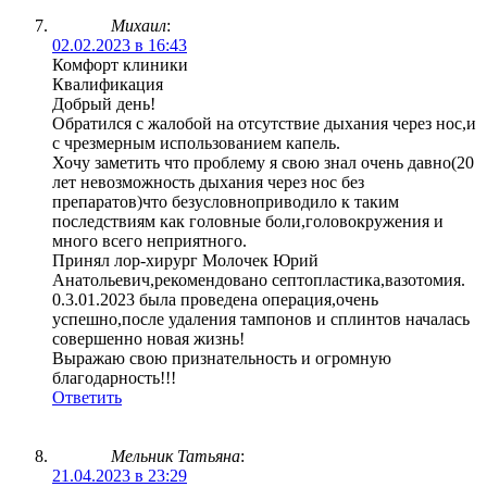
Михаил
:
02.02.2023 в 16:43
Комфорт клиники
Квалификация
Добрый день!
Обратился с жалобой на отсутствие дыхания через нос,и
с чрезмерным использованием капель.
Хочу заметить что проблему я свою знал очень давно(20
лет невозможность дыхания через нос без
препаратов)что безусловноприводило к таким
последствиям как головные боли,головокружения и
много всего неприятного.
Принял лор-хирург Молочек Юрий
Анатольевич,рекомендовано септопластика,вазотомия.
0.3.01.2023 была проведена операция,очень
успешно,после удаления тампонов и сплинтов началась
совершенно новая жизнь!
Выражаю свою признательность и огромную
благодарность!!!
Ответить
Мельник Татьяна
:
21.04.2023 в 23:29