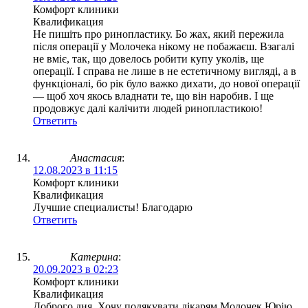
Комфорт клиники
Квалификация
Не пишіть про ринопластику. Бо жах, який пережила
після операції у Молочека нікому не побажаєш. Взагалі
не вміє, так, що довелось робити купу уколів, ще
операції. І справа не лише в не естетичному вигляді, а в
функціоналі, бо рік було важко дихати, до нової операції
— щоб хоч якось владнати те, що він наробив. І ще
продовжує далі калічити людей ринопластикою!
Ответить
Анастасия
:
12.08.2023 в 11:15
Комфорт клиники
Квалификация
Лучшие специалисты! Благодарю
Ответить
Катерина
:
20.09.2023 в 02:23
Комфорт клиники
Квалификация
Доброго дня. Хочу подякувати лікарям Молочек Юрію