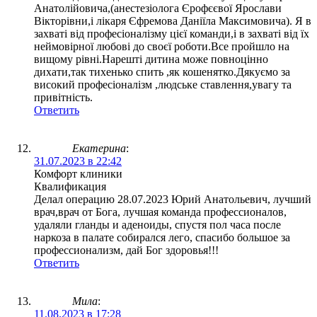
Анатолійовича,(анестезіолога Єрофєєвої Ярослави
Вікторівни,і лікаря Єфремова Даніїла Максимовича). Я в
захваті від професіоналізму цієї команди,і в захваті від їх
неймовірної любові до своєї роботи.Все пройшло на
вищому рівні.Нарешті дитина може повноцінно
дихати,так тихенько спить ,як кошенятко.Дякуємо за
високий професіоналізм ,людське ставлення,увагу та
привітність.
Ответить
Екатерина
:
31.07.2023 в 22:42
Комфорт клиники
Квалификация
Делал операцию 28.07.2023 Юрий Анатольевич, лучший
врач,врач от Бога, лучшая команда профессионалов,
удаляли гланды и аденоиды, спустя пол часа после
наркоза в палате собирался лего, спасибо большое за
профессионализм, дай Бог здоровья!!!
Ответить
Мила
:
11.08.2023 в 17:28