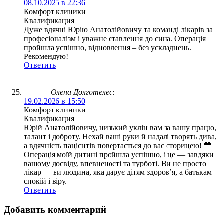
08.10.2025 в 22:36
Комфорт клиники
Квалификация
Дуже вдячні Юрію Анатолійовичу та команді лікарів за
професіоналізм і уважне ставлення до сина. Операція
пройшла успішно, відновлення – без ускладнень.
Рекомендую!
Ответить
Олена Долготелес
:
19.02.2026 в 15:50
Комфорт клиники
Квалификация
Юрій Анатолійовичу, низький уклін вам за вашу працю,
талант і доброту. Нехай ваші руки й надалі творять дива,
а вдячність пацієнтів повертається до вас сторицею! 💛
Операція моїй дитині пройшла успішно, і це — завдяки
вашому досвіду, впевненості та турботі. Ви не просто
лікар — ви людина, яка дарує дітям здоров’я, а батькам
спокій і віру.
Ответить
Добавить комментарий