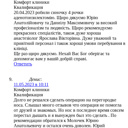
Комфорт клиники
Квалификация
20.04.2023 робили синочку 4 рочки
аденотонзилектомію. Щиро дякуємо Юрію
Анатолійовичу та Даниілу Максимовичу за високий
професіоналізм та людяність. Щиро рекомендуємо
прекрасних спеціалістів, також дуже хороша
анастезіолог Ярослава Вікторівна. Дуже уважний та
привітний персонал і також хороші умови перебування в
клініці.
Ще раз щиро дякуємо. Нехай Вас Бог оберігає та
допомогає вам у вашій добрій справі.
Ответить
Денис
:
11.05.2023 в 10:11
Комфорт клиники
Квалификация
Долго не решался сделать операцию на перегородке
носа. Слышал много отзывов что операция не помогла
от друзей и знакомых. Но нос в последнее время совсем
перестал дышать и я вынужден был это сделать . По
рекомендации обратился к Молочек Юрию
Анатольевичу и остался очень доволен. Юрий