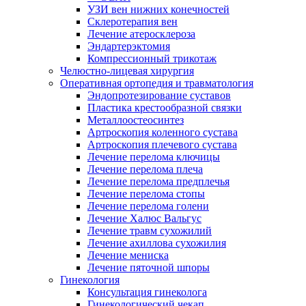
УЗИ вен нижних конечностей
Склеротерапия вен
Лечение атеросклероза
Эндартерэктомия
Компрессионный трикотаж
Челюстно-лицевая хирургия
Оперативная ортопедия и травматология
Эндопротезирование суставов
Пластика крестообразной связки
Металлоостеосинтез
Артроскопия коленного сустава
Артроскопия плечевого сустава
Лечение перелома ключицы
Лечение перелома плеча
Лечение перелома предплечья
Лечение перелома стопы
Лечение перелома голени
Лечение Халюс Вальгус
Лечение травм сухожилий
Лечение ахиллова сухожилия
Лечение мениска
Лечение пяточной шпоры
Гинекология
Консультация гинеколога
Гинекологический чекап