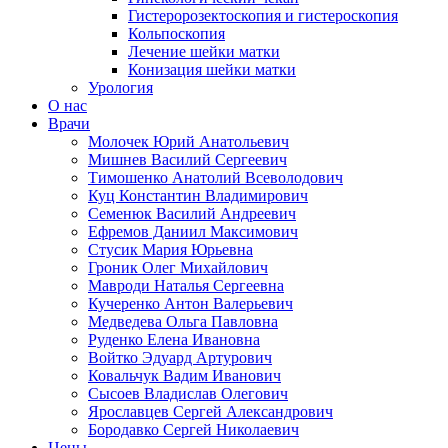
Гистеророзектоскопия и гистероскопия
Кольпоскопия
Лечение шейки матки
Конизация шейки матки
Урология
О нас
Врачи
Молочек Юрий Анатольевич
Мишнев Василий Сергеевич
Тимошенко Анатолий Всеволодович
Куц Константин Владимирович
Семенюк Василий Андреевич
Ефремов Даниил Максимович
Стусик Мария Юрьевна
Гроник Олег Михайлович
Мавроди Наталья Сергеевна
Кучеренко Антон Валерьевич
Медведева Ольга Павловна
Руденко Елена Ивановна
Войтко Эдуард Артурович
Ковальчук Вадим Иванович
Сысоев Владислав Олегович
Ярославцев Сергей Александрович
Бородавко Сергей Николаевич
Цены