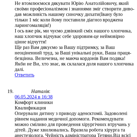
Не втомлюємося дякувати Юрію Анатолійовичу, який
своїми професіоналізмом і знаннями зміг створити диво-
дав можливість нашому синочку дихати(Івану було
тільки 1 міс коли йому поставили діагноз вроджена
ларингомаляція!)
І ось вже рік, ми чуємо дзвінкий сміх нашого хлопчика,
наш хлопчик відчуває себе здоровим-це неймовірно
цінне відчуття!
Ще раз Вам дякуємо за Вашу підтримку, за Ваш
неоціненний труд, за Ваші унікальні руки, Ваша праця-
безцінна. Величезна, не маюча кордонів Вам подяка!
Якби не Ви, хто знає, як склалася доля нашого хлопчика
далі.
Ответить
Наталія
:
06.05.2024 в 16:38
Комфорт клиники
Квалификация
Оперували дитину з приводу аденєктоміі. Задоволені
рівнем надання медичної допомоги. Рекомендувати
можно сміливо для проведення хірургічних втручань у
дітей. Дуже хвилювались. Вразила робота хірурга та
анестезіолога. Чуйність адміністратора Тетяни.Від всієї