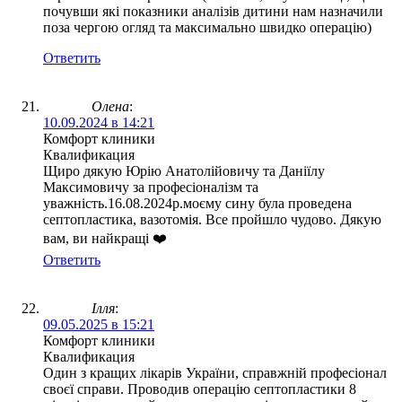
почувши які показники аналізів дитини нам назначили
поза чергою огляд та максимально швидко операцію)
Ответить
Олена
:
10.09.2024 в 14:21
Комфорт клиники
Квалификация
Щиро дякую Юрію Анатолійовичу та Даніїлу
Максимовичу за професіоналізм та
уважність.16.08.2024р.моєму сину була проведена
септопластика, вазотомія. Все пройшло чудово. Дякую
вам, ви найкращі ❤️
Ответить
Ілля
:
09.05.2025 в 15:21
Комфорт клиники
Квалификация
Один з кращих лікарів України, справжній професіонал
своєї справи. Проводив операцію септопластики 8