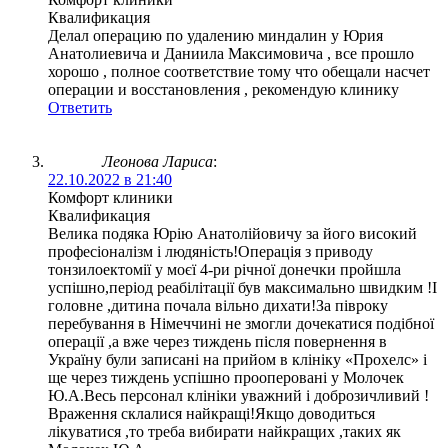
Квалификация
Делал операцию по удалению миндалин у Юрия
Анатолиевича и Даниила Максимовича , все прошло
хорошо , полное соответствие тому что обещали насчет
операции и восстановления , рекомендую клинику
Ответить
Леонова Лариса
:
22.10.2022 в 21:40
Комфорт клиники
Квалификация
Велика подяка Юрію Анатолійовичу за його високий
професіоналізм і людяність!Операція з приводу
тонзилоектомії у моєї 4-ри річної донечки пройшла
успішно,період реабілітації був максимально швидким !І
головне ,дитина почала вільно дихати!За півроку
перебування в Німеччині не змогли дочекатися подібної
операції ,а вже через тиждень після повернення в
Україну були записані на прийом в клініку «Прохелс» і
ще через тиждень успішно прооперовані у Молочек
Ю.А.Весь персонал клініки уважний і доброзичливий !
Враження склалися найкращі!Якщо доводиться
лікуватися ,то треба вибирати найкращих ,таких як