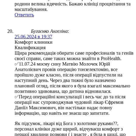
родини велика вдячність. Бажаю клініці процвітання та
масштабування.
Ответить
Бугаєнко Ангеліна
:
25.06.2024 в 19:37
Комфорт клиники
Квалификация
Щира рекомендація обирати саме професіоналів та геніїв
своєї справи, саме таких можна знайти в ProHealth.
✅11.07.24 моєму сину Матвію Молочек Юрій
Анатолієвич провів операцію тонзелектомію, все
пройшло дуже класно, після операції відпустили на
наступний день. Через два тижні було назначено
плановий огляд, після якого я була взагалі максимально
позитивно здивована, що дитина відновилася.
✅Перед операційні консультації і весь час до та після
операції нас супроводжував чудовий лікар Єфремов
Даніїл Максимович, він настільки надає повну
інформацію, що навіть не знаєш що запитати.
Як підсумок, лікарі від Бога з золотими руками??,
персонал клініки дуже щирий, відчуваєш комфорт з
першої хвилини розмови ( і знаєте , я була в шоці, що