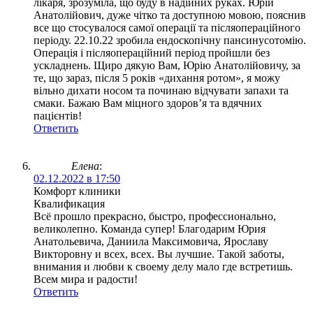
лікаря, зрозуміла, що буду в надійних руках. Юрій
Анатолійович, дуже чітко та доступною мовою, пояснив
все що стосувалося самої операції та післяопераційного
періоду. 22.10.22 зробила ендоскопічну пансинусотомію.
Операція і післяопераційний період пройшли без
ускладнень. Щиро дякую Вам, Юрію Анатолійовичу, за
те, що зараз, після 5 років «дихання ротом», я можу
вільно дихати носом та починаю відчувати запахи та
смаки. Бажаю Вам міцного здоров’я та вдячних
пацієнтів!
Ответить
Елена
:
02.12.2022 в 17:50
Комфорт клиники
Квалификация
Всё прошло прекрасно, быстро, профессионально,
великолепно. Команда супер! Благодарим Юрия
Анатольевича, Даниила Максимовича, Ярославу
Викторовну и всех, всех. Вы лучшие. Такой заботы,
внимания и любви к своему делу мало где встретишь.
Всем мира и радости!
Ответить