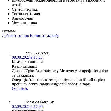
Микроскопические операции на гортани у взрослых и
детей
Септопластика
Тонзиллэктомия
Аденотомии
Увулопластика
Отзывы
Добавить отзыв
Написать жалобу
Харчук Софія
:
08.08.2022 в 13:28
Комфорт клиники
Квалификация
Дякую Юрію Анатолієвичу Молочеку за професіоналізм
та уважність.
Операція (тонзилоектомія) та післяопераційний період
пройшли легко, завдяки чудовій роботі лікаря.
Ответить
Богомол Максим
:
02.09.2022 в 17:06
Комфорт клиники