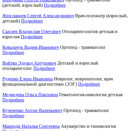
(детский, взрослый)
Подробнее
Ярославцев Сергей Александрович
Врач-психиатр (взрослый,
детский)
Подробнее
Сысоев Владислав Олегович
Отоларингология детская и
взрослая
Подробнее
Ковальчук Вадим Иванович
Ортопед - травматолог
Подробнее
Войтко Эдуард Артурович
Детский и взрослый
отоларинголог
Подробнее
Руденко Елена Ивановна
Невролог, невропатолог, врач
функциональной диагностики (ЭЭГ)
Подробнее
Медведева Ольга Павловна
Гематология-онкология детская
Подробнее
Кучеренко Антон Валерьевич
Ортопед - травматолог
Подробнее
Мавроди Наталья Сергеевна
Акушерство и гинекология