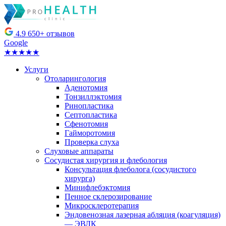
4.9
650+ отзывов
Google
★★★★★
Услуги
Отоларингология
Аденотомия
Тонзиллэктомия
Ринопластика
Септопластика
Сфенотомия
Гайморотомия
Проверка слуха
Слуховые аппараты
Сосудистая хирургия и флебология
Консультация флеболога (сосудистого
хирурга)
Минифлебэктомия
Пенное склерозирование
Микросклеротерапия
Эндовенозная лазерная абляция (коагуляция)
— ЭВЛК