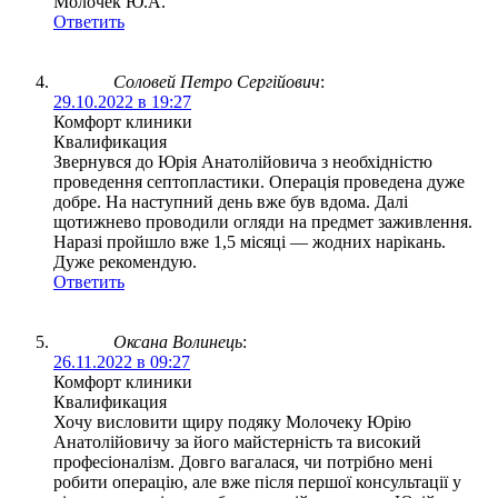
Молочек Ю.А.
Ответить
Соловей Петро Сергійович
:
29.10.2022 в 19:27
Комфорт клиники
Квалификация
Звернувся до Юрія Анатолійовича з необхідністю
проведення септопластики. Операція проведена дуже
добре. На наступний день вже був вдома. Далі
щотижнево проводили огляди на предмет заживлення.
Наразі пройшло вже 1,5 місяці — жодних нарікань.
Дуже рекомендую.
Ответить
Оксана Волинець
:
26.11.2022 в 09:27
Комфорт клиники
Квалификация
Хочу висловити щиру подяку Молочеку Юрію
Анатолійовичу за його майстерність та високий
професіоналізм. Довго вагалася, чи потрібно мені
робити операцію, але вже після першої консультації у