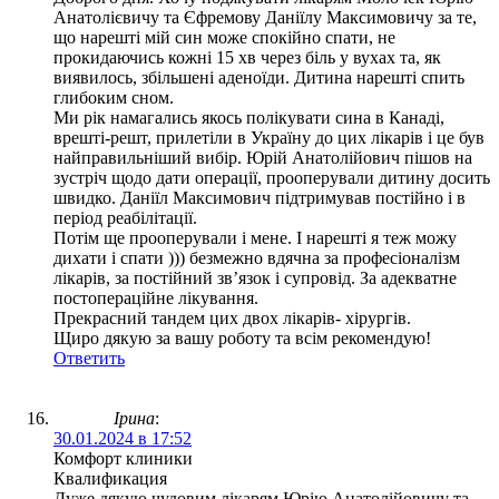
Анатолієвичу та Єфремову Даніїлу Максимовичу за те,
що нарешті мій син може спокійно спати, не
прокидаючись кожні 15 хв через біль у вухах та, як
виявилось, збільшені аденоїди. Дитина нарешті спить
глибоким сном.
Ми рік намагались якось полікувати сина в Канаді,
врешті-решт, прилетіли в Україну до цих лікарів і це був
найправильніший вибір. Юрій Анатолійович пішов на
зустріч щодо дати операції, прооперували дитину досить
швидко. Даніїл Максимович підтримував постійно і в
період реабілітації.
Потім ще прооперували і мене. І нарешті я теж можу
дихати і спати ))) безмежно вдячна за професіоналізм
лікарів, за постійний звʼязок і супровід. За адекватне
постопераційне лікування.
Прекрасний тандем цих двох лікарів- хірургів.
Щиро дякую за вашу роботу та всім рекомендую!
Ответить
Ірина
:
30.01.2024 в 17:52
Комфорт клиники
Квалификация
Дуже дякую чудовим лікарям Юрію Анатолійовичу та