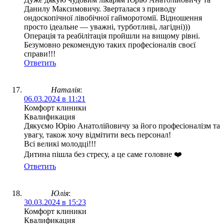
Данилу Максимовичу. Зверталася з приводу
ондоскопічної лівобічної гайморотомії. Відношення
просто ідеальне — уважні, турботливі, лагідні)))
Операція та реабілітація пройшли на вищому рівні.
Безумовно рекомендую таких професіоналів своєї
справи!!!
Ответить
Наталія
:
06.03.2024 в 11:21
Комфорт клиники
Квалификация
Дякуємо Юрію Анатолійовичу за його професіоналізм та
увагу, також хочу відмітити весь персонал!
Всі великі молодці!!!
Дитина пішла без стресу, а це саме головне ❤️
Ответить
Юлія
:
30.03.2024 в 15:23
Комфорт клиники
Квалификация