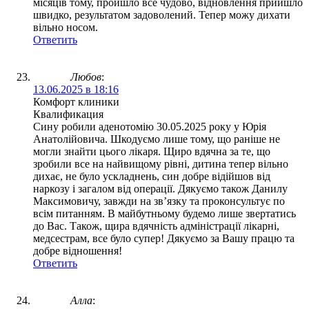
місяців тому, пройшло все чудово, відновлення прийшло
швидко, результатом задоволений. Тепер можу дихати
вільно носом.
Ответить
Любов
:
13.06.2025 в 18:16
Комфорт клиники
Квалификация
Сину робили аденотомію 30.05.2025 року у Юрія
Анатолійовича. Шкодуємо лише тому, що раніше не
могли знайти цього лікаря. Щиро вдячна за те, що
зробили все на найвищому рівні, дитина тепер вільно
дихає, не було ускладнень, син добре відійшов від
наркозу і загалом від операції. Дякуємо також Данилу
Максимовичу, завжди на звʼязку та проконсультує по
всім питанням. В майбутньому будемо лише звертатись
до Вас. Також, щира вдячність адміністрації лікарні,
медсестрам, все було супер! Дякуємо за Вашу працю та
добре відношення!
Ответить
Алла
: