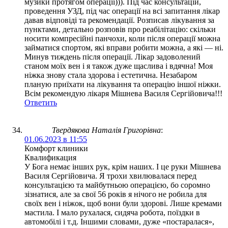
музики протягом операції))). Під час консультацій,
проведення УЗД, під час операції на всі запитання лікар
давав відповіді та рекомендації. Розписав лікування за
пунктами, детально розповів про реабілітацію: скільки
носити компресійні панчохи, коли після операції можна
займатися спортом, які вправи робити можна, а які — ні.
Минув тиждень після операції. Лікар задоволений
станом моїх вен і я також дуже щаслива і вдячна! Моя
ніжка знову стала здорова і естетична. Незабаром
планую приїхати на лікування та операцію іншої ніжки.
Всім рекомендую лікаря Мішнева Василя Сергійовича!!!
Ответить
Твердякова Наталія Григорівна
:
01.06.2023 в 11:55
Комфорт клиники
Квалификация
У Бога немає інших рук, крім наших. І це руки Мішнева
Василя Сергійовича. Я трохи хвилювалася перед
консультацією та майбутньою операцією, бо соромно
зізнатися, але за свої 56 років я нічого не робила для
своїх вен і ніжок, щоб вони були здорові. Лише кремами
мастила. І мало рухалася, сидяча робота, поїздки в
автомобілі і т.д. Іншими словами, дуже «постаралася»,