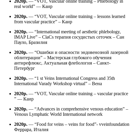
2020р.
— “VOT, Vascular online training – Phlebology in
real world” — Каир
2020р.
— “VOT, Vascular online training – lessons learned
from vascular practice” – Каир
2020р.
— “International meeting of aesthetic phlebology,
IMAP Live” – ClaCs терапия сосудистых сеточек – Сан
Пауло, Бразилия
2020р.
— “Ошибки и опасности эндовенозной лазерной
облитерации” – Мастерская глубокого обучения
антирефлюкс, Актуальная флебология – Санкт-
Петербург
2020р.
— “1 st Veins International Congress and 35th
International Varady Workshop virtual” – Вена
2020р.
— “VOT, Vascular online training – vascular practice
” — Каир
2020р.
— “Advances in comprehensive venous education” –
Venous Lymphatic World International network
2020р.
— “Food for veins – veins for food”- vveinfoundation
Феррара, Италия