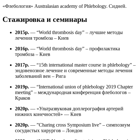
«Флебология» Australasian academy of Phlebology. Сидней.
Стажировка и семинары
2015р.
— “World thrombosis day” – лучшие методы
лечения тромбоза – Киев
2016р.
— “World thrombosis day” – профилактика
тромбоза – Киев
2017р.
— “15th international master course in phlebology” –
эндовенозное лечение и современные методы лечения
заболеваний вен – Рига
2019р.
— “International union of phlebology 2019 Chapter
meeting” – международная конференция флебологов –
Краков
2020р.
— «Ультразвуковая доплерография артерий
нижних конечностей» — Киев
2020р.
— ”Charing cross Symposium live” – симпозиум
сосудистых хирургов – Лондон