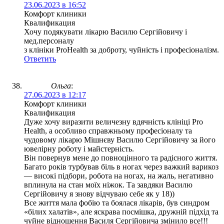
23.06.2023 в 16:52
Комфорт клиники
Квалификация
Хочу подякувати лікарю Василю Сергійовичу і
мед.персоналу
з клініки ProHealth за доброту, чуйність і професіоналізм.
Ответить
Ольга
:
27.06.2023 в 12:17
Комфорт клиники
Квалификация
Дуже хочу виразити величезну вдячність клініці Pro
Health, а особливо справжньому професіоналу та
чудовому лікарю Мішнєву Василю Сергійовичу за його
ювелірну роботу і майстерність.
Він повернув мене до повноцінного та радісного життя.
Багато років турбував біль в ногах через важкий варикоз
— високі підбори, робота на ногах, на жаль, негативно
вплинула на стан моїх ніжок. Та завдяки Василю
Сергійовичу я знову відчуваю себе як у 18))
Все життя мала фобію та боялася лікарів, був синдром
«білих халатів», але яскрава посмішка, дружній підхід та
чуйне відношення Василя Сергійовича змінило все!!!