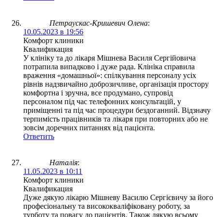
Петраускас-Кришевич Олена
:
10.05.2023 в 19:56
Комфорт клиники
Квалификация
У клініку та до лікаря Мішнева Василя Сергійовича
потрапила випадково і дуже рада. Клініка справила
враження «домашньої»: спілкування персоналу усіх
рівнів надзвичайно доброзичливе, організація простору
комфортна і зручна, все продумано, супровід
персоналом під час телефонних консультацій, у
приміщенні та під час процедури бездоганний. Відзначу
терпимість працівників та лікаря при повторних або не
зовсім доречних питаннях від пацієнта.
Ответить
Наталія
:
11.05.2023 в 10:11
Комфорт клиники
Квалификация
Дуже дякую лікарю Мішневу Василю Сергієвичу за його
професіональну та висококваліфіковану роботу, за
турботу та повагу до пацієнтів. Також дякую всьому