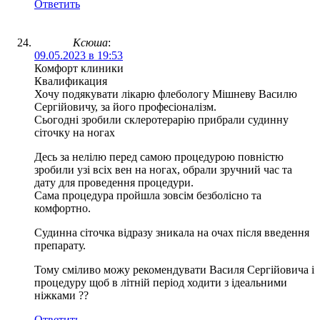
Ответить
Ксюша
:
09.05.2023 в 19:53
Комфорт клиники
Квалификация
Хочу подякувати лікарю флебологу Мішневу Василю
Сергійовичу, за його професіоналізм.
Сьогодні зробили склеротерарію прибрали судинну
сіточку на ногах
Десь за нелілю перед самою процедурою повністю
зробили узі всіх вен на ногах, обрали зручний час та
дату для проведення процедури.
Сама процедура пройшла зовсім безболісно та
комфортно.
Судинна сіточка відразу зникала на очах після введення
препарату.
Тому сміливо можу рекомендувати Василя Сергійовича і
процедуру щоб в літній період ходити з ідеальними
ніжками ??
Ответить