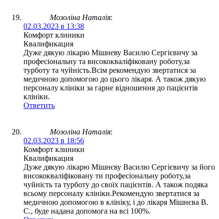
Мозоліна Наталія
:
02.03.2023 в 13:38
Комфорт клиники
Квалификация
Дуже дякую лікарю Мішневу Василю Сергієвичу за
професіональну та висококваліфіковану роботу,за
турботу та чуйність.Всім рекомендую звертатися за
медичною допомогою до цього лікаря. А також дякую
персоналу клініки за гарне відношення до пацієнтів
клініки.
Ответить
Мозоліна Наталія
:
02.03.2023 в 18:56
Комфорт клиники
Квалификация
Дуже дякую лікарю Мішнєву Василю Сергієвичу за його
висококваліфіковану ти професіональну роботу,за
чуйність та турботу до своїх пацієнтів. А також подяка
всьому персоналу клініки.Рекомендую звертатися за
медичною допомогою в клініку, і до лікаря Мішнєва В.
С., буде надана допомога на всі 100%.