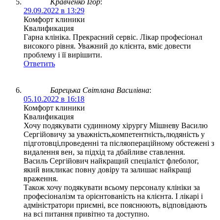
Кравченко Ігор
:
29.09.2022 в 13:29
Комфорт клиники
Квалификация
Гарна клініка. Прекрасний сервіс. Лікар професіонал
високого рівня. Уважний до клієнта, вміє довести
проблему і її вирішити.
Ответить
Барецька Світлана Василівна
:
05.10.2022 в 16:18
Комфорт клиники
Квалификация
Хочу подякувати судинному хірургу Мішневу Василю
Сергійовичу за уважність,компетентність,людяність у
підготовці,проведенні та післяопераційному обстежені з
видалення вен, за підхід та дбайливе ставлення.
Василь Сергійович найкращий спеціаліст флеболог,
який викликає повну довіру та залишає найкращі
враження.
Також хочу подякувати всьому персоналу клініки за
професіоналізм та орієнтованість на клієнта. І лікарі і
адміністратори приємні, все пояснюють, відповідають
на всі питання привітно та доступно.