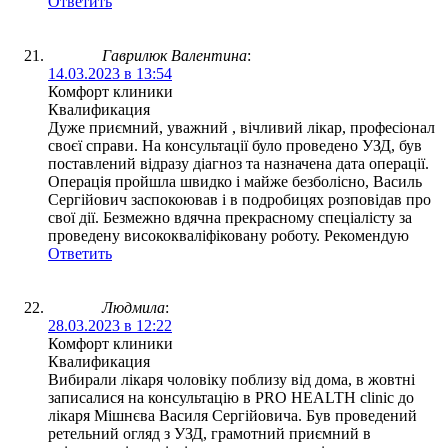
Ответить
Гаврилюк Валентина
:
14.03.2023 в 13:54
Комфорт клиники
Квалификация
Дуже приємний, уважний , вічливий лікар, професіонал
своєї справи. На консультації було проведено УЗД, був
поставлений відразу діагноз та назначена дата операції.
Операція пройшла швидко і майже безболісно, Василь
Сергійович заспокоював і в подробицях розповідав про
свої дії. Безмежно вдячна прекрасному спеціалісту за
проведену висококваліфіковану роботу. Рекомендую
Ответить
Людмила
:
28.03.2023 в 12:22
Комфорт клиники
Квалификация
Вибирали лікаря чоловіку поблизу від дома, в жовтні
записалися на консультацію в PRO HEALTH clinic до
лікаря Мішнєва Василя Сергійовича. Був проведений
ретельний огляд з УЗД, грамотний приємний в