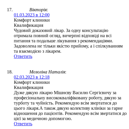
Вікторія
:
01.03.2023 в 12:00
Комфорт клиники
Квалификация
Чудовий доказовий лікар. За одну консультацію
отримала повний огляд, вичерпні відповіді на всі
питання та подальше лікування з рекомендаціями.
Задоволена не тільки якістю прийому, а і спілкуванням
та взаємодією з лікарем.
Ответить
Мозоліна Наталія
:
02.03.2023 в 12:18
Комфорт клиники
Квалификация
Дуже дякую лікарю Мішнєву Василю Сергієвичу за
професіональну висококваліфіковану роботу, дякую за
турботу та чуйність. Рекомендую всім звертатися до
цього лікаря.А також дякую колективу клініки за гарне
відношення до пацієнтів. Рекомендую всім звертатися до
цієї за медичною допомогою.
Ответить