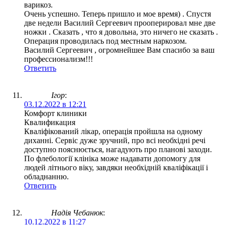
варикоз.
Очень успешно. Теперь пришло и мое время) . Спустя
две недели Василий Сергеевич прооперировал мне две
ножки . Сказать , что я довольна, это ничего не сказать .
Операция проводилась под местным наркозом.
Василий Сергеевич , огромнейшее Вам спасибо за ваш
профессионализм!!!
Ответить
Ігор
:
03.12.2022 в 12:21
Комфорт клиники
Квалификация
Кваліфікований лікар, операція пройшла на одному
диханні. Сервіс дуже зручний, про всі необхідні речі
доступно пояснюється, нагадують про планові заходи.
По флебології клініка може надавати допомогу для
людей літнього віку, завдяки необхідній кваліфікації і
обладнанню.
Ответить
Надія Чебанюк
:
10.12.2022 в 11:27