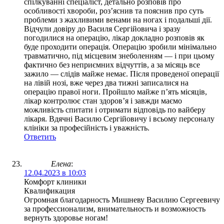
спілкуванні спеціаліст, детально розповів про
особливості хвороби, роз’яснив та пояснив про суть
проблеми з жахливими венами на ногах і подальші дії.
Відчули довіру до Василя Сергійовича і зразу
погодилися на операцію, лікар докладно розповів як
буде проходити операція. Операцію зробили мінімально
травматично, під місцевим знеболенням — і при цьому
фактично без неприємних відчуттів, а за місяць все
зажило — слідів майже немає. Після проведеної операції
на лівій нозі, вже через два тижні записалися на
операцію правої ноги. Пройшло майже п’ять місяців,
лікар контролює стан здоров’я і завжди маємо
можливість спитати і отримати відповідь по вайберу
лікаря. Вдячні Василю Сергійовичу і всьому персоналу
клініки за професійність і уважність.
Ответить
Елена
:
12.04.2023 в 10:03
Комфорт клиники
Квалификация
Огромная благодарность Мишневу Василию Сергеевичу
за профессионализм, внимательность и возможность
вернуть здоровье ногам!