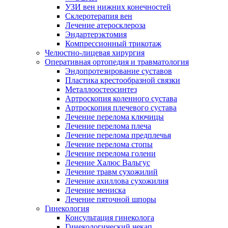
УЗИ вен нижних конечностей
Склеротерапия вен
Лечение атеросклероза
Эндартерэктомия
Компрессионный трикотаж
Челюстно-лицевая хирургия
Оперативная ортопедия и травматология
Эндопротезирование суставов
Пластика крестообразной связки
Металлоостеосинтез
Артроскопия коленного сустава
Артроскопия плечевого сустава
Лечение перелома ключицы
Лечение перелома плеча
Лечение перелома предплечья
Лечение перелома стопы
Лечение перелома голени
Лечение Халюс Вальгус
Лечение травм сухожилий
Лечение ахиллова сухожилия
Лечение мениска
Лечение пяточной шпоры
Гинекология
Консультация гинеколога
Гинекологический чекап