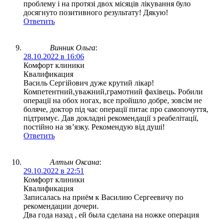
проблему і на протязі двох місяців лікування було
досягнуто позитивного результату! Дякую!
Ответить
Винник Ольга
:
28.10.2022 в 16:06
Комфорт клиники
Квалификация
Василь Сергійович дуже крутий лікар!
Компетентний,уважний,грамотний фахівець. Робили
операції на обох ногах, все пройшло добре, зовсім не
боляче, доктор під час операції питає про самопочуття,
підтримує. Дав докладні рекомендації з реабелітації,
постійно на зв’язку. Рекомендую від душі!
Ответить
Алтын Оксана
:
29.10.2022 в 22:51
Комфорт клиники
Квалификация
Записалась на приём к Василию Сергеевичу по
рекомендации дочери.
Два года назад , ей была сделана на ножке операция