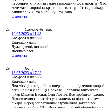
персоналу клініки за гарне відношення до пацієнтів. Хто
хоче мати здорові та красиві ноги, звертайтеся до лікаря
Мішнева В. С. та в клініку ProHealth.
Ответить
Олена Лубенець
:
12.05.2023 в 11:48
Комфорт клиники
Квалификация
Дуже вдячні, що ви є!
Любимо вас!
Ответить
Ірина
:
16.05.2023 в 17:23
Комфорт клиники
Квалификация
Два місяці назад робила операцію по видаленню хворої
вени на нозі у клініці Прохелс. Операцію виконував
лікар Мішнев Василь Сергійович. Все пройшло чудово.
Відновлення триває без ускладнень та під контролем
лікаря. Перед оперативним втручанням доктор все
пояснив, зробив УЗД. Впродовж операції відповідав на