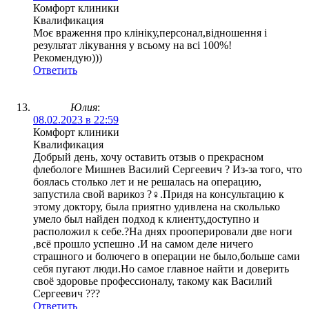
Комфорт клиники
Квалификация
Моє враження про клініку,персонал,відношення і
результат лікування у всьому на всі 100%!
Рекомендую)))
Ответить
Юлия
:
08.02.2023 в 22:59
Комфорт клиники
Квалификация
Добрый день, хочу оставить отзыв о прекрасном
флебологе Мишнев Василий Сергеевич ? Из-за того, что
боялась столько лет и не решалась на операцию,
запустила свой варикоз ?‍♀️.Придя на консультацию к
этому доктору, была приятно удивлена на скольлько
умело был найден подход к клиенту,доступно и
расположил к себе.?На днях прооперировали две ноги
,всё прошло успешно .И на самом деле ничего
страшного и болючего в операции не было,больше сами
себя пугают люди.Но самое главное найти и доверить
своё здоровье профессионалу, такому как Василий
Сергеевич ???
Ответить