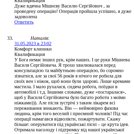
Квалификация
Дуже вдячна Мішнєву Василю Сергійович , за
проведену операцію! Операція пройшла успішно, я дуже
задоволена
Ответить
Наталія
:
31.05.2023 в 23:02
Комфорт клиники
Квалификация
У Бога немає інших рук, крім наших. І це руки Мішнева
Василя Сергійовича. Я трохи хвилювалася перед
консультацією та майбутньою операцією, бо соромно
зізнатися, але за свої 56 років я нічого не робила для
своїх вен і ніжок, щоб вони були здорові. Лише кремами
мастила. І мало рухалася, сидяча робота, поїздки в
автомобілі і т.д. Іншими словами, дуже «постаралася»,
щоб у Василя Сергійовича було багато роботи з моїми
ніжками))). Але після зустрічі з таким лікарем всі
переживання зникають. Він — неймовірно фахова
людина, крім того веселий і приємний чоловік! Під час
операції намагався відволікти, пожартувати. Скажу
більше: оперуватися під українські пісні – це крута ідея.
Отримала насолоду і підтримку від нашої української