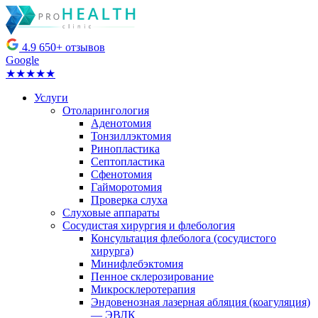
4.9
650+ отзывов
Google
★★★★★
Услуги
Отоларингология
Аденотомия
Тонзиллэктомия
Ринопластика
Септопластика
Сфенотомия
Гайморотомия
Проверка слуха
Слуховые аппараты
Сосудистая хирургия и флебология
Консультация флеболога (сосудистого
хирурга)
Минифлебэктомия
Пенное склерозирование
Микросклеротерапия
Эндовенозная лазерная абляция (коагуляция)
— ЭВЛК