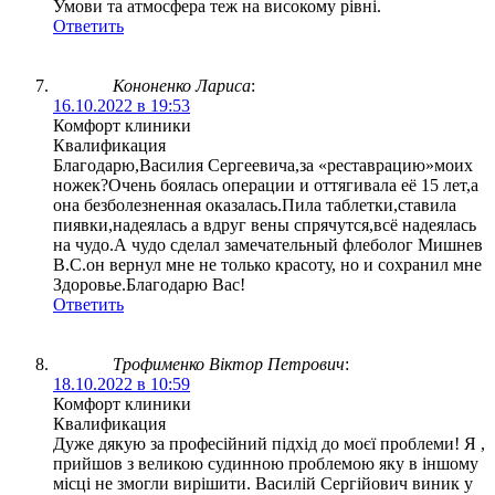
Умови та атмосфера теж на високому рівні.
Ответить
Кононенко Лариса
:
16.10.2022 в 19:53
Комфорт клиники
Квалификация
Благодарю,Василия Сергеевича,за «реставрацию»моих
ножек?Очень боялась операции и оттягивала её 15 лет,а
она безболезненная оказалась.Пила таблетки,ставила
пиявки,надеялась а вдруг вены спрячутся,всё надеялась
на чудо.А чудо сделал замечательный флеболог Мишнев
В.С.он вернул мне не только красоту, но и сохранил мне
Здоровье.Благодарю Вас!
Ответить
Трофименко Віктор Петрович
:
18.10.2022 в 10:59
Комфорт клиники
Квалификация
Дуже дякую за професійний підхід до моєї проблеми! Я ,
прийшов з великою судинною проблемою яку в іншому
місці не змогли вирішити. Василій Сергійович виник у