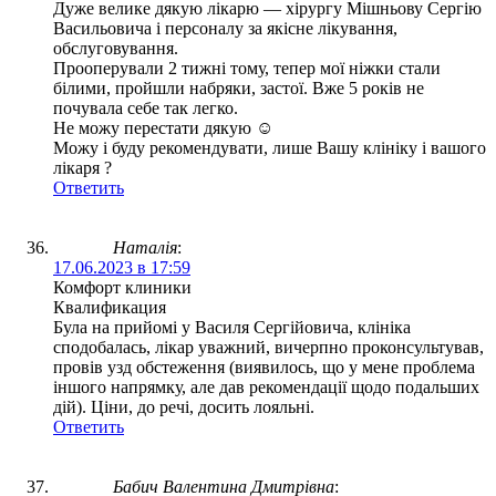
Дуже велике дякую лікарю — хірургу Мішньову Сергію
Васильовича і персоналу за якісне лікування,
обслуговування.
Прооперували 2 тижні тому, тепер мої ніжки стали
білими, пройшли набряки, застої. Вже 5 років не
почувала себе так легко.
Не можу перестати дякую ☺️
Можу і буду рекомендувати, лише Вашу клініку і вашого
лікаря ?
Ответить
Наталія
:
17.06.2023 в 17:59
Комфорт клиники
Квалификация
Була на прийомі у Василя Сергійовича, клініка
сподобалась, лікар уважний, вичерпно проконсультував,
провів узд обстеження (виявилось, що у мене проблема
іншого напрямку, але дав рекомендації щодо подальших
дій). Ціни, до речі, досить лояльні.
Ответить
Бабич Валентина Дмитрівна
: