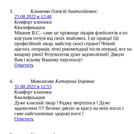
Клименко Олексій Анатолійович
:
25.08.2022 в 12:48
Комфорт клиники
Квалификация
Мішнев В.С.- саме це прізвище лікарів флебологів я по
відгукам почув від своїх знайомих. І це правда! Це
професійний лікар, майстер своєї справи! Чіткий
діагноз, операція, чіткі рекомендації після операцї, все на
вищому рівні! Результатом дуже задоволений! Дякую
Вам і всьому Вашому персоналу!
Ответить
Миколаєнко Катерина Ігорівна
:
31.08.2022 в 12:53
Комфорт клиники
Квалификация
Дуже класний лікар ! Раджу звертатися ! Дуже
задоволена !!!! Велике дякую за красу на моїх ногах і
саме найголовніше здорові ноги !
Ответить