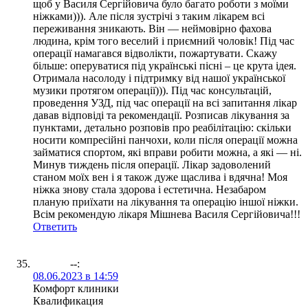
щоб у Василя Сергійовича було багато роботи з моїми
ніжками))). Але після зустрічі з таким лікарем всі
переживання зникають. Він — неймовірно фахова
людина, крім того веселий і приємний чоловік! Під час
операції намагався відволікти, пожартувати. Скажу
більше: оперуватися під українські пісні – це крута ідея.
Отримала насолоду і підтримку від нашої української
музики протягом операції))). Під час консультацій,
проведення УЗД, під час операції на всі запитання лікар
давав відповіді та рекомендації. Розписав лікування за
пунктами, детально розповів про реабілітацію: скільки
носити компресійні панчохи, коли після операції можна
займатися спортом, які вправи робити можна, а які — ні.
Минув тиждень після операції. Лікар задоволений
станом моїх вен і я також дуже щаслива і вдячна! Моя
ніжка знову стала здорова і естетична. Незабаром
планую приїхати на лікування та операцію іншої ніжки.
Всім рекомендую лікаря Мішнева Василя Сергійовича!!!
Ответить
--
:
08.06.2023 в 14:59
Комфорт клиники
Квалификация