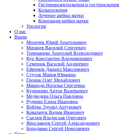
Гистеророзектоскопия и гистероскопия
Кольпоскопия
Лечение шейки матки
Конизация шейки матки
Урология
О нас
Врачи
Молочек Юрий Анатольевич
Мишнев Василий Сергеевич
Тимошенко Анатолий Всеволодович
Куц Константин Владимирович
Семенюк Василий Андреевич
Ефремов Даниил Максимович
Стусик Мария Юрьевна
Гроник Олег Михайлович
Мавроди Наталья Сергеевна
Кучеренко Антон Валерьевич
Медведева Ольга Павловна
Руденко Елена Ивановна
Войтко Эдуард Артурович
Ковальчук Вадим Иванович
Сысоев Владислав Олегович
Ярославцев Сергей Александрович
Бородавко Сергей Николаевич
Цены