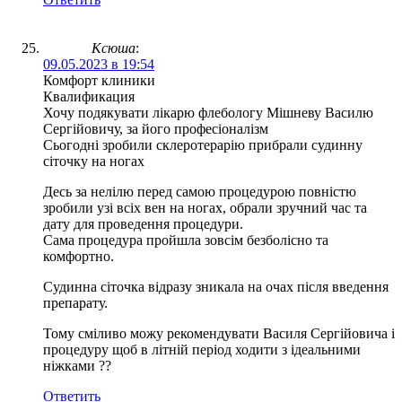
Ксюша
:
09.05.2023 в 19:54
Комфорт клиники
Квалификация
Хочу подякувати лікарю флебологу Мішневу Василю
Сергійовичу, за його професіоналізм
Сьогодні зробили склеротерарію прибрали судинну
сіточку на ногах
Десь за нелілю перед самою процедурою повністю
зробили узі всіх вен на ногах, обрали зручний час та
дату для проведення процедури.
Сама процедура пройшла зовсім безболісно та
комфортно.
Судинна сіточка відразу зникала на очах після введення
препарату.
Тому сміливо можу рекомендувати Василя Сергійовича і
процедуру щоб в літній період ходити з ідеальними
ніжками ??
Ответить