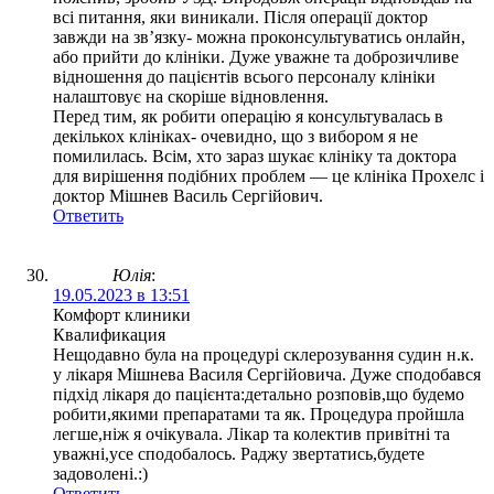
всі питання, яки виникали. Після операції доктор
завжди на звʼязку- можна проконсультуватись онлайн,
або прийти до клініки. Дуже уважне та доброзичливе
відношення до пацієнтів всього персоналу клініки
налаштовує на скоріше відновлення.
Перед тим, як робити операцію я консультувалась в
декількох клініках- очевидно, що з вибором я не
помилилась. Всім, хто зараз шукає клініку та доктора
для вирішення подібних проблем — це клініка Прохелс і
доктор Мішнев Василь Сергійович.
Ответить
Юлія
:
19.05.2023 в 13:51
Комфорт клиники
Квалификация
Нещодавно була на процедурі склерозування судин н.к.
у лікаря Мішнева Василя Сергійовича. Дуже сподобався
підхід лікаря до пацієнта:детально розповів,що будемо
робити,якими препаратами та як. Процедура пройшла
легше,ніж я очікувала. Лікар та колектив привітні та
уважні,усе сподобалось. Раджу звертатись,будете
задоволені.:)
Ответить