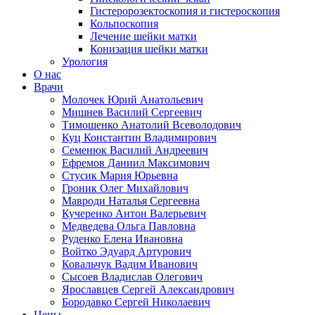
Гистеророзектоскопия и гистероскопия
Кольпоскопия
Лечение шейки матки
Конизация шейки матки
Урология
О нас
Врачи
Молочек Юрий Анатольевич
Мишнев Василий Сергеевич
Тимошенко Анатолий Всеволодович
Куц Константин Владимирович
Семенюк Василий Андреевич
Ефремов Даниил Максимович
Стусик Мария Юрьевна
Гроник Олег Михайлович
Мавроди Наталья Сергеевна
Кучеренко Антон Валерьевич
Медведева Ольга Павловна
Руденко Елена Ивановна
Войтко Эдуард Артурович
Ковальчук Вадим Иванович
Сысоев Владислав Олегович
Ярославцев Сергей Александрович
Бородавко Сергей Николаевич
Цены