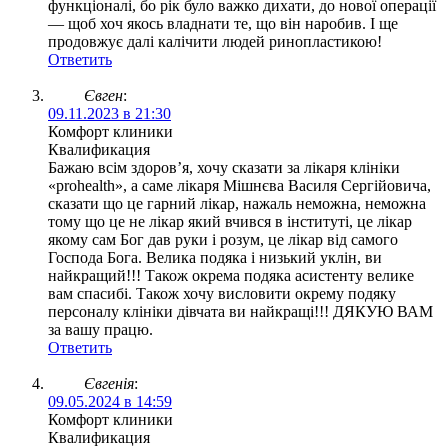
функціоналі, бо рік було важко дихати, до нової операції
— щоб хоч якось владнати те, що він наробив. І ще
продовжує далі калічити людей ринопластикою!
Ответить
Євген
:
09.11.2023 в 21:30
Комфорт клиники
Квалификация
Бажаю всім здоров’я, хочу сказати за лікаря клініки
«prohealth», а саме лікаря Мішнєва Василя Сергійовича,
сказати що це гарний лікар, нажаль неможна, неможна
тому що це не лікар який вчився в інституті, це лікар
якому сам Бог дав руки і розум, це лікар від самого
Господа Бога. Велика подяка і низький уклін, ви
найкращий!!! Також окрема подяка асистенту велике
вам спасибі. Також хочу висловити окрему подяку
персоналу клініки дівчата ви найкращі!!! ДЯКУЮ ВАМ
за вашу працю.
Ответить
Євгенія
:
09.05.2024 в 14:59
Комфорт клиники
Квалификация