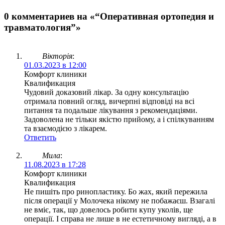
0 комментариев на «“Оперативная ортопедия и
травматология”»
Вікторія
:
01.03.2023 в 12:00
Комфорт клиники
Квалификация
Чудовий доказовий лікар. За одну консультацію
отримала повний огляд, вичерпні відповіді на всі
питання та подальше лікування з рекомендаціями.
Задоволена не тільки якістю прийому, а і спілкуванням
та взаємодією з лікарем.
Ответить
Мила
:
11.08.2023 в 17:28
Комфорт клиники
Квалификация
Не пишіть про ринопластику. Бо жах, який пережила
після операції у Молочека нікому не побажаєш. Взагалі
не вміє, так, що довелось робити купу уколів, ще
операції. І справа не лише в не естетичному вигляді, а в