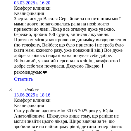
03.03.2025 в 16:20
Комфорт клиники
Квалификация
Зверталися до Василя Сергійовича по питанням моєї
мами: довго не загоювалась рана на нозі; могло
привести до язви. Лікар все оглянув дуже уважно,
бережно, зробив УЗІ судин, виписав лікування.
Протягом місяця контролював динаміку виздоровлення
(по телефону, Вайбер; що було приємно і не треба було
їхати мамі кожного разу, уже поважний вік.) Все дуже
добре загоілось і наразі мама почуває себе добре.
Ввічливий, уважний персонал в клініці, комфортно і
добре себе там почуваєш. Дякуємо Лікарю. І
рекомендуємо❤️
Ответить
Любов
:
13.06.2025 в 18:16
Комфорт клиники
Квалификация
Сину робили аденотомію 30.05.2025 року у Юрія
Анатолійовича. Шкодуємо лише тому, що раніше не
могли знайти цього лікаря. Щиро вдячна за те, що
зробили все на найвищому рівні, дитина тепер вільно