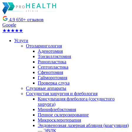
4.9
650+ отзывов
Google
★★★★★
Услуги
Отоларингология
Аденотомия
Тонзиллэктомия
Ринопластика
Септопластика
Сфенотомия
Гайморотомия
Проверка слуха
Слуховые аппараты
Сосудистая хирургия и флебология
Консультация флеболога (сосудистого
хирурга)
Минифлебэктомия
Пенное склерозирование
Микросклеротерапия
Эндовенозная лазерная абляция (коагуляция)
— ЭВЛК