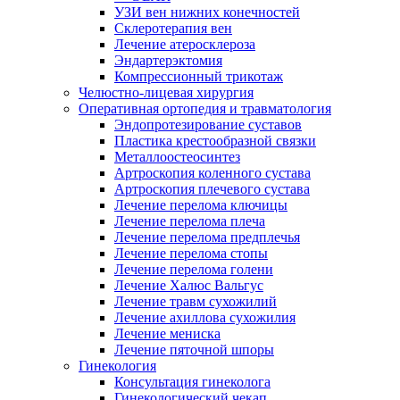
УЗИ вен нижних конечностей
Склеротерапия вен
Лечение атеросклероза
Эндартерэктомия
Компрессионный трикотаж
Челюстно-лицевая хирургия
Оперативная ортопедия и травматология
Эндопротезирование суставов
Пластика крестообразной связки
Металлоостеосинтез
Артроскопия коленного сустава
Артроскопия плечевого сустава
Лечение перелома ключицы
Лечение перелома плеча
Лечение перелома предплечья
Лечение перелома стопы
Лечение перелома голени
Лечение Халюс Вальгус
Лечение травм сухожилий
Лечение ахиллова сухожилия
Лечение мениска
Лечение пяточной шпоры
Гинекология
Консультация гинеколога
Гинекологический чекап