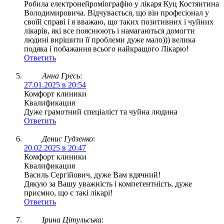
Робила електронейроміографію у лікаря Куц Костянтина
Володимировича. Відчувається, що він професіонал у
своїй справі і я вважаю, що таких позитивних і чуйних
лікарів, які все пояснюють і намагаються домогти
людині вирішити її проблеми дуже мало))) велика
подяка і побажання всього найкращого Лікарю!
Ответить
Анна Гресь
:
27.01.2025 в 20:54
Комфорт клиники
Квалификация
Дуже грамотний спеціаліст та чуйна людина
Ответить
Денис Гудзенко
:
20.02.2025 в 20:47
Комфорт клиники
Квалификация
Василь Сергійович, дуже Вам вдячний!
Дякую за Вашу уважність і компетентність, дуже
приємно, що є такі лікарі!
Ответить
Ірина Цітульська
: