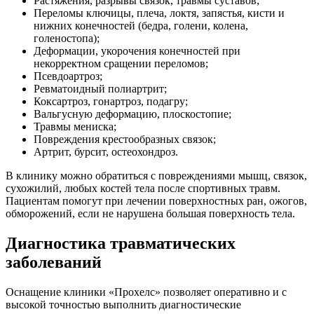
Растяжения, разрывы связок, травмы суставов;
Переломы ключицы, плеча, локтя, запястья, кисти и
нижних конечностей (бедра, голени, колена,
голеностопа);
Деформации, укорочения конечностей при
некорректном сращении переломов;
Псевдоартроз;
Ревматоидный полиартрит;
Коксартроз, гонартроз, подагру;
Вальгусную деформацию, плоскостопие;
Травмы мениска;
Повреждения крестообразных связок;
Артрит, бурсит, остеохондроз.
В клинику можно обратиться с повреждениями мышц, связок,
сухожилий, любых костей тела после спортивных травм.
Пациентам помогут при лечении поверхностных ран, ожогов,
обморожений, если не нарушена большая поверхность тела.
Диагностика травматических
заболеваний
Оснащение клиники «Прохелс» позволяет оперативно и с
высокой точностью выполнить диагностические