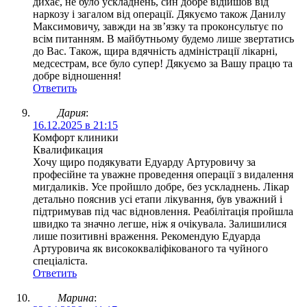
дихає, не було ускладнень, син добре відійшов від
наркозу і загалом від операції. Дякуємо також Данилу
Максимовичу, завжди на звʼязку та проконсультує по
всім питанням. В майбутньому будемо лише звертатись
до Вас. Також, щира вдячність адміністрації лікарні,
медсестрам, все було супер! Дякуємо за Вашу працю та
добре відношення!
Ответить
Дария
:
16.12.2025 в 21:15
Комфорт клиники
Квалификация
Хочу щиро подякувати Едуарду Артуровичу за
професійне та уважне проведення операції з видалення
мигдаликів. Усе пройшло добре, без ускладнень. Лікар
детально пояснив усі етапи лікування, був уважний і
підтримував під час відновлення. Реабілітація пройшла
швидко та значно легше, ніж я очікувала. Залишилися
лише позитивні враження. Рекомендую Едуарда
Артуровича як висококваліфікованого та чуйного
спеціаліста.
Ответить
Марина
: