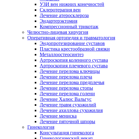
УЗИ вен нижних конечностей
Склеротерапия вен
Лечение атеросклероза
Эндартерэктомия
Компрессионный трикотаж
Челюстно-лицевая хирургия
Оперативная ортопедия и травматология
Эндопротезирование суставов
Пластика крестообразной связки
Металлоостеосинтез
Артроскопия коленного сустава
Артроскопия плечевого сустава
Лечение перелома ключицы
Лечение перелома плеча
Лечение перелома предплечья
Лечение перелома стопы
Лечение перелома голени
Лечение Халюс Вальгус
Лечение травм сухожилий
Лечение ахиллова сухожилия
Лечение мениска
Лечение пяточной шпоры
Гинекология
Консультация гинеколога
Гинекологический чекап