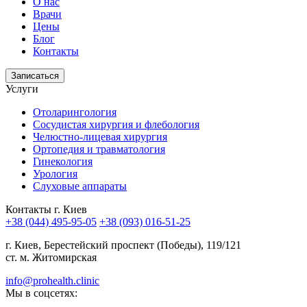
О нас
Врачи
Цены
Блог
Контакты
Записаться
Услуги
Отоларингология
Сосудистая хирургия и флебология
Челюстно-лицевая хирургия
Ортопедия и травматология
Гинекология
Урология
Слуховые аппараты
Контакты г. Киев
+38 (044) 495-95-05
+38 (093) 016-51-25
г. Киев, Берестейский проспект (Победы), 119/121
ст. м. Житомирская
info@prohealth.clinic
Мы в соцсетях: