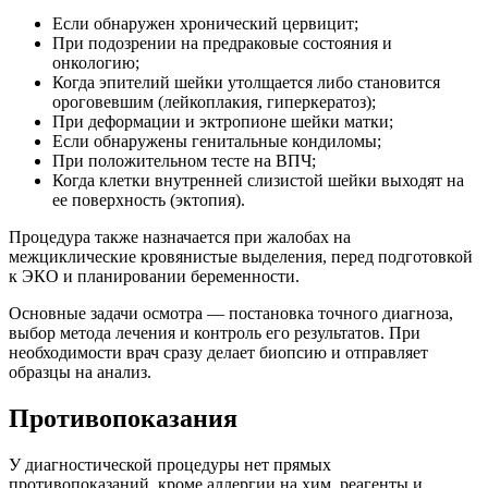
Если обнаружен хронический цервицит;
При подозрении на предраковые состояния и
онкологию;
Когда эпителий шейки утолщается либо становится
ороговевшим (лейкоплакия, гиперкератоз);
При деформации и эктропионе шейки матки;
Если обнаружены генитальные кондиломы;
При положительном тесте на ВПЧ;
Когда клетки внутренней слизистой шейки выходят на
ее поверхность (эктопия).
Процедура также назначается при жалобах на
межциклические кровянистые выделения, перед подготовкой
к ЭКО и планировании беременности.
Основные задачи осмотра — постановка точного диагноза,
выбор метода лечения и контроль его результатов. При
необходимости врач сразу делает биопсию и отправляет
образцы на анализ.
Противопоказания
У диагностической процедуры нет прямых
противопоказаний, кроме аллергии на хим. реагенты и