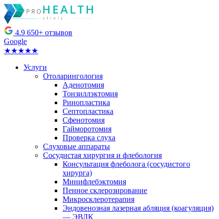
4.9
650+ отзывов
Google
★★★★★
Услуги
Отоларингология
Аденотомия
Тонзиллэктомия
Ринопластика
Септопластика
Сфенотомия
Гайморотомия
Проверка слуха
Слуховые аппараты
Сосудистая хирургия и флебология
Консультация флеболога (сосудистого
хирурга)
Минифлебэктомия
Пенное склерозирование
Микросклеротерапия
Эндовенозная лазерная абляция (коагуляция)
— ЭВЛК