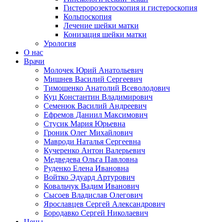
Гистеророзектоскопия и гистероскопия
Кольпоскопия
Лечение шейки матки
Конизация шейки матки
Урология
О нас
Врачи
Молочек Юрий Анатольевич
Мишнев Василий Сергеевич
Тимошенко Анатолий Всеволодович
Куц Константин Владимирович
Семенюк Василий Андреевич
Ефремов Даниил Максимович
Стусик Мария Юрьевна
Гроник Олег Михайлович
Мавроди Наталья Сергеевна
Кучеренко Антон Валерьевич
Медведева Ольга Павловна
Руденко Елена Ивановна
Войтко Эдуард Артурович
Ковальчук Вадим Иванович
Сысоев Владислав Олегович
Ярославцев Сергей Александрович
Бородавко Сергей Николаевич
Цены