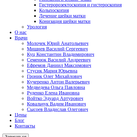
Гистеророзектоскопия и гистероскопия
Кольпоскопия
Лечение шейки матки
Конизация шейки матки
Урология
О нас
Врачи
Молочек Юрий Анатольевич
Мишнев Василий Сергеевич
Куц Константин Владимирович
Семенюк Василий Андреевич
Ефремов Даниил Максимович
Стусик Мария Юрьевна
Гроник Олег Михайлович
Кучеренко Антон Валерьевич
Медведева Ольга Павловна
Руденко Елена Ивановна
Войтко Эдуард Артурович
Ковальчук Вадим Иванович
Сысоев Владислав Олегович
Цены
Блог
Контакты
Записаться