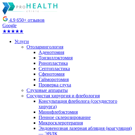
4.9
650+ отзывов
Google
★★★★★
Услуги
Отоларингология
Аденотомия
Тонзиллэктомия
Ринопластика
Септопластика
Сфенотомия
Гайморотомия
Проверка слуха
Слуховые аппараты
Сосудистая хирургия и флебология
Консультация флеболога (сосудистого
хирурга)
Минифлебэктомия
Пенное склерозирование
Микросклеротерапия
Эндовенозная лазерная абляция (коагуляция)
— ЭВЛК