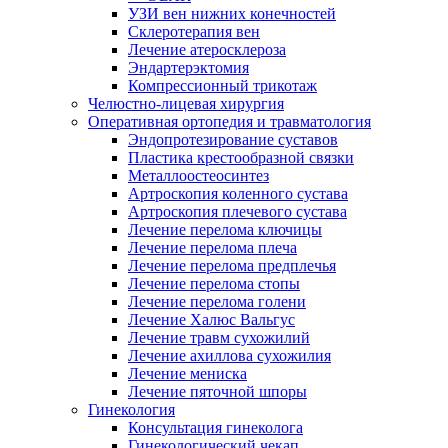
УЗИ вен нижних конечностей
Склеротерапия вен
Лечение атеросклероза
Эндартерэктомия
Компрессионный трикотаж
Челюстно-лицевая хирургия
Оперативная ортопедия и травматология
Эндопротезирование суставов
Пластика крестообразной связки
Металлоостеосинтез
Артроскопия коленного сустава
Артроскопия плечевого сустава
Лечение перелома ключицы
Лечение перелома плеча
Лечение перелома предплечья
Лечение перелома стопы
Лечение перелома голени
Лечение Халюс Вальгус
Лечение травм сухожилий
Лечение ахиллова сухожилия
Лечение мениска
Лечение пяточной шпоры
Гинекология
Консультация гинеколога
Гинекологический чекап