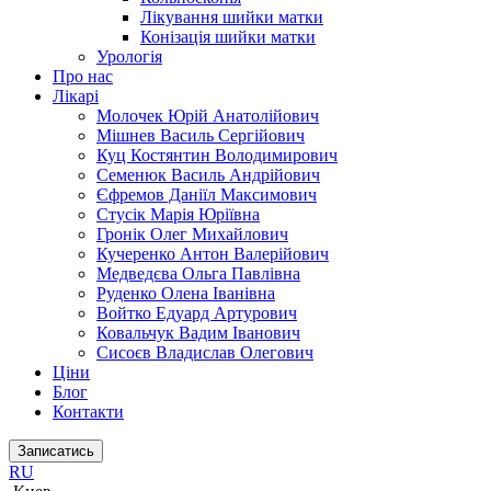
Лікування шийки матки
Конізація шийки матки
Урологія
Про нас
Лікарі
Молочек Юрій Анатолійович
Мішнев Василь Сергійович
Куц Костянтин Володимирович
Семенюк Василь Андрійович
Єфремов Даніїл Максимович
Стусік Марія Юріївна
Гронік Олег Михайлович
Кучеренко Антон Валерійович
Медведєва Ольга Павлівна
Руденко Олена Іванівна
Войтко Едуард Артурович
Ковальчук Вадим Іванович
Сисоєв Владислав Олегович
Ціни
Блог
Контакти
Записатись
RU