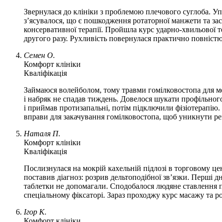
Звернулася до клініки з проблемою плечового суглоба. Уп
з’ясувалося, що є пошкодження ротаторної манжети та зас
консервативної терапії. Пройшла курс ударно-хвильової те
другого разу. Рухливість повернулася практично повністю, 
Семен О.
Комфорт клініки
Кваліфікація
Займаюся волейболом, тому травми гомілковостопа для мен
і набряк не спадав тиждень. Довелося шукати профільног
і приймав протизапальні, потім підключили фізіотерапію
вправи для закачування гомілковостопа, щоб уникнути рец
Наталя П.
Комфорт клініки
Кваліфікація
Послизнулася на мокрій кахельній підлозі в торговому цен
поставив діагноз: розрив дельтоподібної зв’язки. Перші д
таблетки не допомагали. Сподобалося людяне ставлення пе
спеціальному фіксаторі. Зараз проходжу курс масажу та ро
Ігор К.
Комфорт клініки