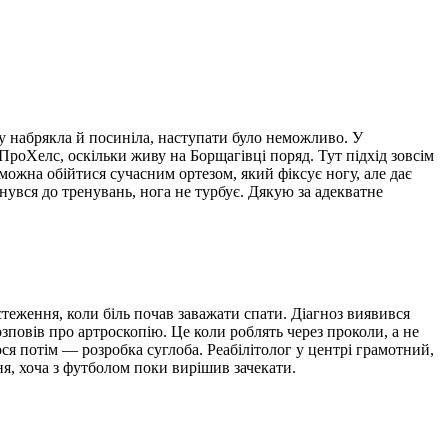
у набрякла й посиніла, наступати було неможливо. У
ПроХелс, оскільки живу на Борщагівці поряд. Тут підхід зовсім
можна обійтися сучасним ортезом, який фіксує ногу, але дає
нувся до тренувань, нога не турбує. Дякую за адекватне
стеження, коли біль почав заважати спати. Діагноз виявився
зповів про артроскопію. Це коли роблять через проколи, а не
ся потім — розробка суглоба. Реабілітолог у центрі грамотний,
ня, хоча з футболом поки вирішив зачекати.