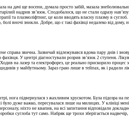
ала на дачі ще восени, думала просто забій, мазала знеболюваль
тарілий надрив зв’язок. Сподобалося, що не стали одразу нав’яз
рапії та плазмоліфтинг, це коли вводять власну плазму в суглоб
болі вночі зникли. Добре, що є такі фахівці недалеко від дому, н
е справа звична. Зазвичай відлежувався вдома пару днів і знову 
о фахівця. У центрі діагностували розрив зв’язок 2 ступеня. Лі
. Ходив на лазер та електрофорез, це реально прискорило процес
идивів у майбутньому. Зараз граю лише в тейпах, як і радили лік
трі, нога підвернулася з жахливим хрускотом. Була підозра на пер
ні було дуже важко, пересувалася лише на милицях. У клініці ме
рсоналу, ніхто не квапив, на всі запитання відповідали докладн
зробки суглоба тут само. Набряк ще трохи зберігається надвечір, 