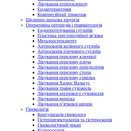
Лікування атеросклерозу
Ендартеректомія
Компресійний трикотаж
Щелепно-лицьова хірургія
Оперативна ортопедія і травматологія
Ендопротезування суглобів
Пластика хрестоподібної зв’язки
Металоостеосинтез
Артроскопія колінного суглоба
Артроскопія плечового суглоба
Лікування перелому ключиці
Лікування перелому плеча
Лікування перелому передпліччя
Лікування перелому стопи
Лікування перелому гомілки
Лікування Халюс Вальгус
Лікування травм сухожиль
Лікування ахіллового сухожилля
Лікування меніска
Лікування п’яткової шпори
Гінекологія
Консультація гінеколога
Гістерорезектоскопія та гістероскопія
Гінекологічний чекап
Кольпоскопія