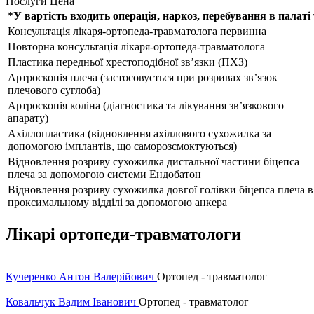
Послуги
Цена
*У вартість входить операція, наркоз, перебування в палаті
Консультація лікаря-ортопеда-травматолога первинна
Повторна консультація лікаря-ортопеда-травматолога
Пластика передньої хрестоподібної зв’язки (ПХЗ)
Артроскопія плеча (застосовується при розривах зв’язок
плечового суглоба)
Артроскопія коліна (діагностика та лікування зв’язкового
апарату)
Ахіллопластика (відновлення ахіллового сухожилка за
допомогою імплантів, що саморозсмоктуються)
Відновлення розриву сухожилка дистальної частини біцепса
плеча за допомогою системи Ендобатон
Відновлення розриву сухожилка довгої голівки біцепса плеча в
проксимальному відділі за допомогою анкера
Лікарі ортопеди-травматологи
Кучеренко Антон Валерійович
Ортопед - травматолог
Ковальчук Вадим Іванович
Ортопед - травматолог