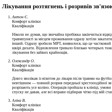
Лікування розтягнень і розривів зв'язок
Антон Є.
Комфорт клініки
Кваліфікація
Ніколи не думав, що звичайна пробіжка закінчиться відв
травмпункті за місцем проживання одразу хотіли закатати 
інший. Одразу зробили МРТ, виявилося, що це частковий н
шкірі дихати. Відновлення тривало близько чотирьох тижн
лікування без зайвих крайнощів.
Олександр О.
Комфорт клініки
Кваліфікація
Довго зволікав із візитом до лікаря після травми на футб
невтішним — повний розрив передньої хрестоподібної зв’яз
розрізають усе коліно. Операція пройшла в клініці, умов
спуску не давав, але всі вправи підбирав чітко під мій с
Аліна В.
Комфорт клініки
Кваліфікація