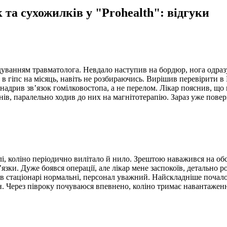
 та сухожилків у "Prohealth": відгуки
ідуванням травматолога. Невдало наступив на бордюр, нога одраз
в гіпс на місяць, навіть не розбираючись. Вирішив перевірити в 
адрив зв’язок гомілковостопа, а не перелом. Лікар пояснив, що 
ів, паралельно ходив до них на магнітотерапію. Зараз уже повер
олі, коліно періодично вилітало й нило. Зрештою наважився на об
ки. Дуже боявся операції, але лікар мене заспокоїв, детально ро
и в стаціонарі нормальні, персонал уважний. Найскладніше почало
тан. Через півроку почуваюся впевнено, коліно тримає навантажен