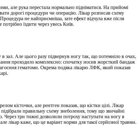
ними, але рука перестала нормально підніматися. На прийомі
увати дорогі процедури чи операцію. Лікар розписав схему
. Процедура не найприємніша, зате ефект відчула вже після
е потрібно їздити через увесь Київ.
в зал. Але цього разу підвернув ногу так, що потемніло в очах,
кування проходило комплексно: спочатку носив жорсткий бандаж
 загоєння гематоми. Окрема подяка лікарю ЛФК, який показав
арі.
елом кісточки, але рентген показав, що кістки цілі. Лікар
ні підібрали правильну схему знеболення, тому що звичайні
о. Через три тижні дозволили потроху наступати на ногу в
але лікар каже, що це варіант норми для такої серйозної травми.