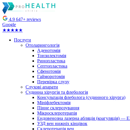
4.9
647+ reviews
Google
★★★★★
Послуги
Отоларингологія
Аденотомія
Тонзилектомія
Ринопластика
Септопластика
Сфенотомія
Гайморотомія
Перевірка слуху
Слухові апарати
Судинна хірургія та флебологія
Консультація флеболога (судинного хірурга)
Мініфлебектомія
Пінне склерозування
Мікросклеротерапія
Ендовенозна лазерна абляція (коагуляція) —
УЗД вен нижніх кінцівок
Склеротерапія вен